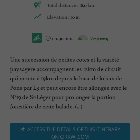
18,0 km
Total distance :
70 m
Elevation :
1 h. 30 min.
Very easy
Une succession de petites cotes et la variété
paysagère accompagnent les 12km de circuit
qui monte à 19km depuis la base de loisirs de
Pons par L3 et peut encore être allongée avec le
N°19 de St-Léger pour prolonger la portion
forestière de cette balade. (...)
ACCESS THE DETAILS OF THIS ITINERARY
ON CIRKWI.COM