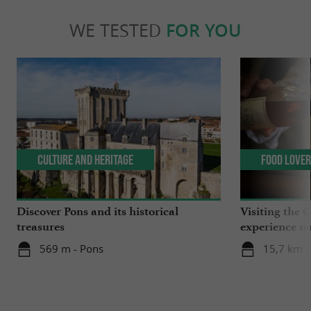
WE TESTED
FOR YOU
Culture and Heritage
Food Love
Discover Pons and its historical
Visiting the 
treasures
experience no
569 m - Pons
15,7 km -