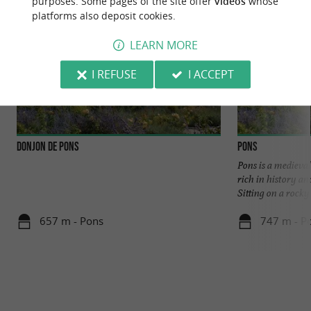
purposes. Some pages of the site offer
videos
whose
platforms also deposit cookies.
LEARN MORE
I REFUSE
I ACCEPT
Donjon de Pons
Pons
Pons is a medieva
rich in history an
Sitting on a rocky .
657 m - Pons
747 m - P