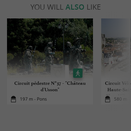
YOU WILL
ALSO
LIKE
Circuit pédestre N°37 - "Château
Circuit Vél
d'Usson"
Haute-Sain
Flow Vélo p
197 m - Pons
580 m -