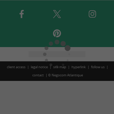
client access
legal notice
site map
hyperlink
follow us
contact
©
Negocom Atlantique