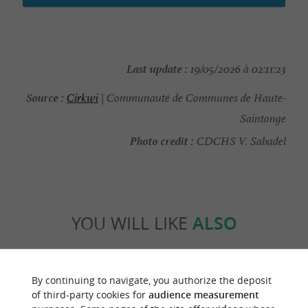
Last update :
19/05/2026 à 02:11:23
Source :
Cirkwi
| Communauté de Communes de Haute-
Saintonge
Photo credit :
CDCHS V. Sabadel
YOU WILL LIKE
ALSO
Discover
Information
Accommodation
By continuing to navigate, you authorize the deposit
of third-party cookies for
audience measurement