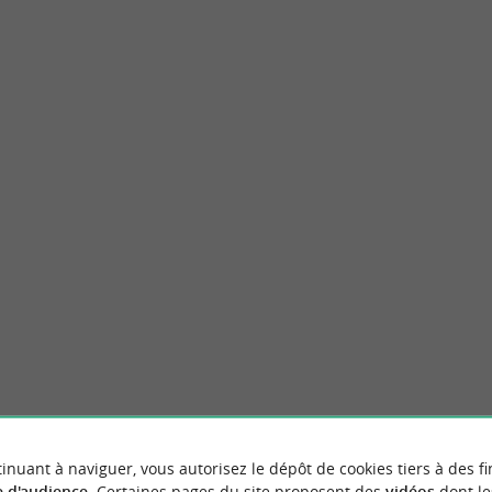
onde de La Rochelle
La Rochelle
u Monde de La Rochelle, installé dans le
La Rochelle, ville portuaire emblématique de
ticulier Fleuriau du XVIIIe ...
française, est un véritable joyau mêlant riche
Rochelle
180 m - La Rochelle
inuant à naviguer, vous autorisez le dépôt de cookies tiers à des fi
 d'audience
. Certaines pages du site proposent des
vidéos
dont le