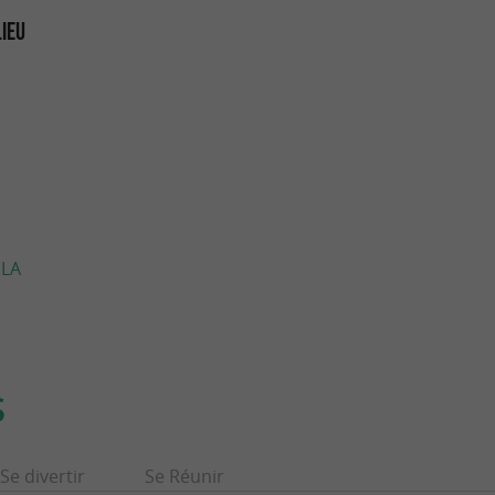
LIEU
 LA
S
Se divertir
Se Réunir