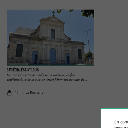
Cathédrale Saint-Louis
Musée du Nouveau M
La Cathédrale Saint-Louis de La Rochelle, édifice
Le Musée du Nouvea
emblématique de la ville, se dresse fièrement au cœur de ...
magnifique hôtel par
47 m - La Rochelle
135 m - La 
En cont
mesure