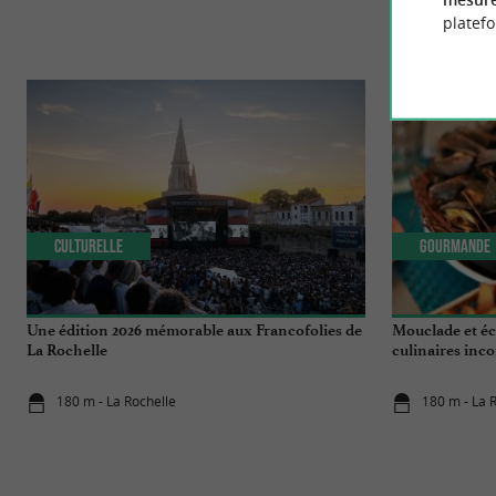
platef
Culturelle
Gourmande
Une édition 2026 mémorable aux Francofolies de
Mouclade et éc
La Rochelle
culinaires inc
Maritime
180 m - La Rochelle
180 m - La 