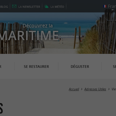
E
BLOG
LA
NEWSLETTER
LA
MÉTÉO
Découvrez la
MARITIME
R
SE RESTAURER
DÉGUSTER
S
Accueil
Adresses Utiles
Vi
s