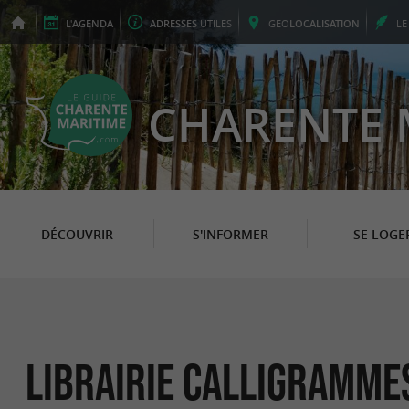
L'
AGENDA
ADRESSES
UTILES
GEO
LOCALISATION
L
CHARENTE 
DÉCOUVRIR
S'INFORMER
SE LOGE
Librairie Calligramme