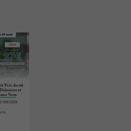
it Prix du 06
: Déjeunez et
ans Vous
lle
31/08/2026
elle