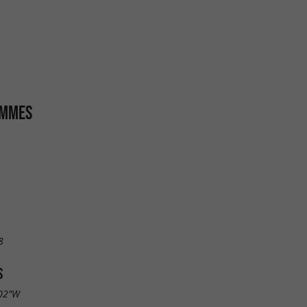
AMMES
8
S
.02"W