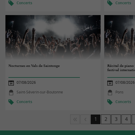
Concerts
Concerts
Nocturnes en Vals de Saintonge
Récital de pian
festival internat
07/08/2026
07/08/2026
Saint-Séverin-sur-Boutonne
Pons
Concerts
Concerts
1
2
3
4