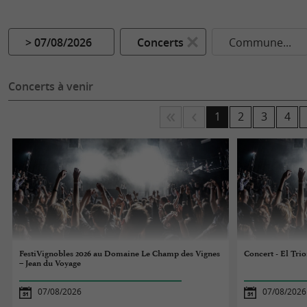
> 07/08/2026
Concerts
Commune...
Concerts à venir
1
2
3
4
FestiVignobles 2026 au Domaine Le Champ des Vignes
Concert - El Trio
– Jean du Voyage
07/08/2026
07/08/2026