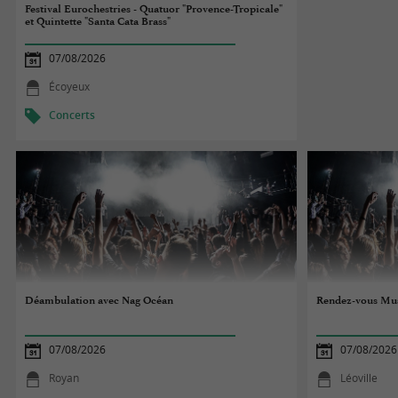
Festival Eurochestries - Quatuor "Provence-Tropicale"
et Quintette "Santa Cata Brass"
07/08/2026
Écoyeux
Concerts
Déambulation avec Nag Océan
Rendez-vous Musi
07/08/2026
07/08/2026
Royan
Léoville