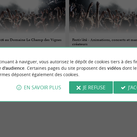
2026 au Domaine Le Champ des Vignes
Festiv'été - Animations, concerts et ma
créateurs
07/08/2026
inuant à naviguer, vous autorisez le dépôt de cookies tiers à des fi
nt-Seurin-d'Uzet
Marennes
 d'audience
. Certaines pages du site proposent des
vidéos
dont le
ormes déposent également des cookies.
Concerts
EN SAVOIR PLUS
JE REFUSE
J'A