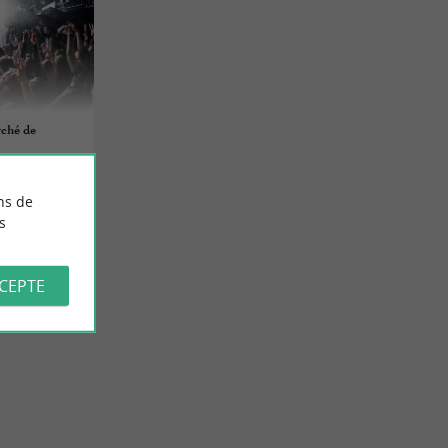
rché de
ns de
s
CCEPTE