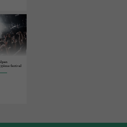
alpan
37ème festival