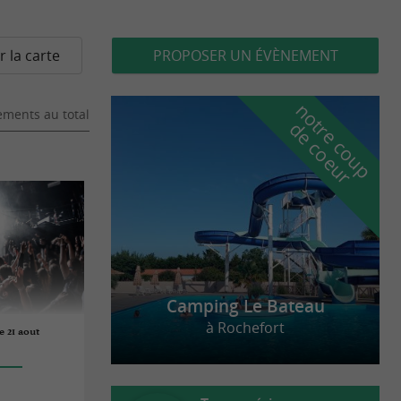
r la carte
PROPOSER UN ÉVÈNEMENT
n
o
t
e
c
o
u
p
e
c
o
e
u
ments au total
r
d
r
Camping Le Bateau
à Rochefort
e 21 aout