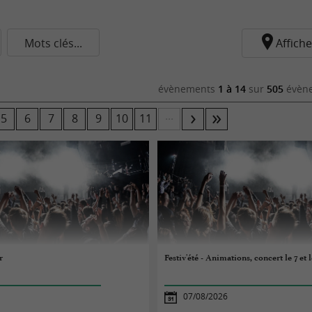
Mots clés...
Affiche
évènements
1 à 14
sur
505
évène
...
5
6
7
8
9
10
11
r
Festiv'été - Animations, concert le 7 et l
07/08/2026