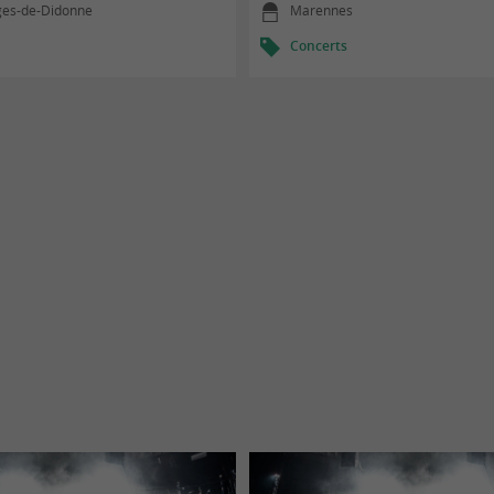
ges-de-Didonne
Marennes
Concerts