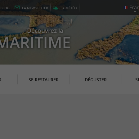
E
BLOG
LA
NEWSLETTER
LA
MÉTÉO
Découvrez la
MARITIME
R
SE RESTAURER
DÉGUSTER
S