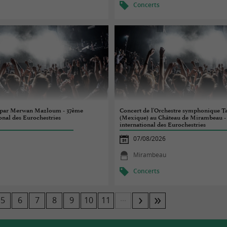
Concerts
o par Merwan Mazloum - 37ème
Concert de l'Orchestre symphonique T
ional des Eurochestries
(Mexique) au Château de Mirambeau - 
international des Eurochestries
07/08/2026
Mirambeau
Concerts
...
5
6
7
8
9
10
11