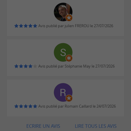
du terroir charentais-maritime.
Avis publié par julien FREROU le 27/07/2026
DES ACTIVITÉS POUR TOUS
, jardin botanique et
Planet Exotica
zoologique au coeur de Royan
Avis publié par Stéphanie May le 27/07/2026
, l’un des plus grands
Le zoo de la Palmyre
zoos de France, situé à proximité de Royan
pour faire de
Les forêts de la Coubre
belles randonnées pédestres ou à vélo.
sont à
Les îles de l’estuaire de la Gironde
Avis publié par Romain Caillard le 24/07/2026
découvrir en excursions en bateau
ECRIRE UN AVIS
LIRE TOUS LES AVIS