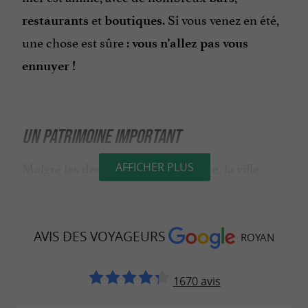
et
. Si vous venez en été,
restaurants
boutiques
une chose est sûre :
vous n’allez pas vous
ennuyer !
UN PATRIMOINE IMPORTANT
Malgré les destructions de la guerre, la ville
AFFICHER PLUS
royannaise a su préserver certains éléments de
son patrimoine :
: un édifice moderne
AVIS DES VOYAGEURS
L’église Notre-Dame
ROYAN
qui domine la ville.
est également un
Le marché central
lieu
1670 avis
pour découvrir les produits
incontournable