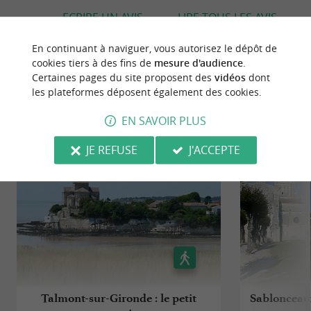
ECRIRE UN AVIS
LIRE TOUS LES AVIS
© TripAdvisor 2026
En continuant à naviguer, vous autorisez le dépôt de
cookies tiers à des fins de
mesure d'audience
.
Certaines pages du site proposent des
vidéos
dont
les plateformes déposent également des cookies.
BALADES
À PROXIMITÉ
EN SAVOIR PLUS
JE REFUSE
J'ACCEPTE
Talmont-sur-Gironde : le petit
Sablonceaux