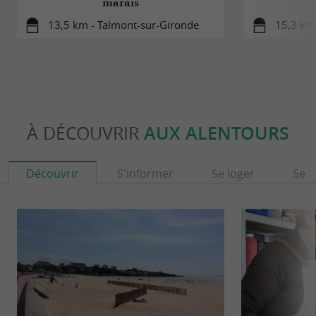
marais
13,5 km - Talmont-sur-Gironde
15,3 km
À DÉCOUVRIR
AUX ALENTOURS
Découvrir
S'informer
Se loger
Se r