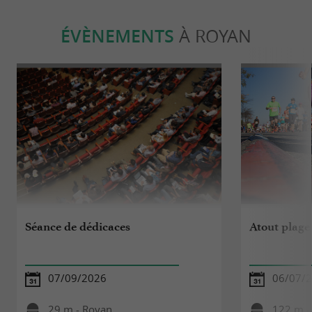
ÉVÈNEMENTS
À ROYAN
Séance de dédicaces
Atout plage
07/09/2026
06/07/2
29 m - Royan
122 m -