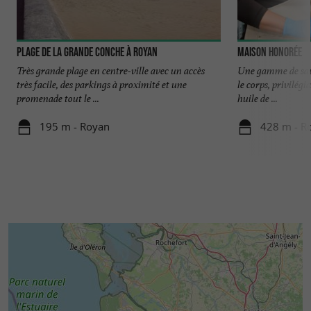
Plage de la Grande Conche à Royan
Maison Honorée
Très grande plage en centre-ville avec un accès
Une gamme de savo
très facile, des parkings à proximité et une
le corps, privilég
promenade tout le ...
huile de ...
195 m - Royan
428 m - R