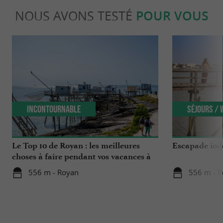
NOUS AVONS TESTÉ
POUR VOUS
Incontournable
Séjours /
Le Top 10 de Royan : les meilleures
Escapade iodé
choses à faire pendant vos vacances à
Royan !
556 m - Royan
556 m - 