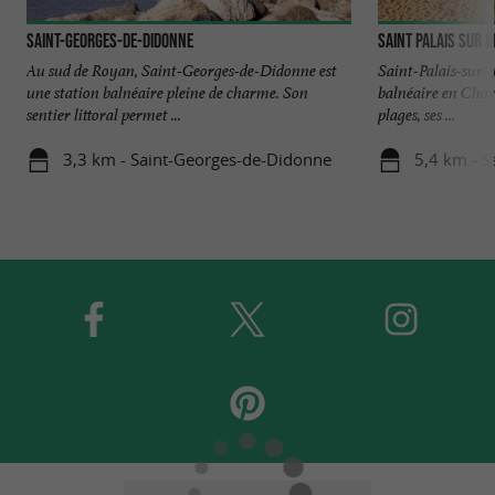
Saint-Georges-de-Didonne
Saint Palais sur 
Au sud de Royan, Saint-Georges-de-Didonne est
Saint-Palais-sur-
une station balnéaire pleine de charme. Son
balnéaire en Char
sentier littoral permet ...
plages, ses ...
3,3 km - Saint-Georges-de-Didonne
5,4 km - S