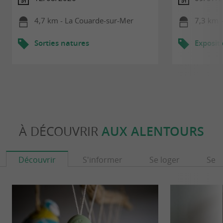
4,7 km - La Couarde-sur-Mer
7,3 km -
Sorties natures
Exposit
À DÉCOUVRIR
AUX ALENTOURS
Découvrir
S'informer
Se loger
Se r