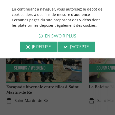
En continuant à naviguer, vous autorisez le dépôt de
cookies tiers à des fins de
mesure d'audience
.
NOUS AVONS TESTÉ
POUR VOUS
Certaines pages du site proposent des
vidéos
dont
les plateformes déposent également des cookies.
EN SAVOIR PLUS
JE REFUSE
J'ACCEPTE
Séjours / Weekend
Gourmand
Escapade hivernale entre filles à Saint-
La Baleine Bl
Martin-de Ré
Saint-Martin-de-Ré
Saint-Mar