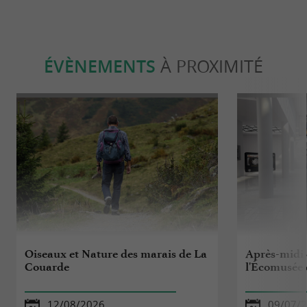
ÉVÈNEMENTS
À PROXIMITÉ
Oiseaux et Nature des marais de La
Après-midi 
Couarde
l'Écomusée 
12/08/2026
09/07/2