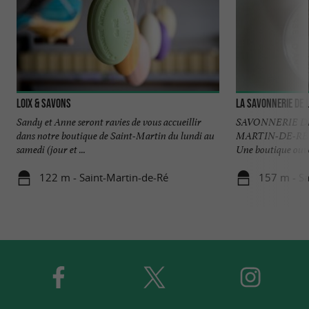
Loix & Savons
La Savonnerie de l'
Sandy et Anne seront ravies de vous accueillir
SAVONNERIE DE 
dans notre boutique de Saint-Martin du lundi au
MARTIN-DE-RÉ
samedi (jour et ...
Une boutique ouver
122 m - Saint-Martin-de-Ré
157 m - Sa