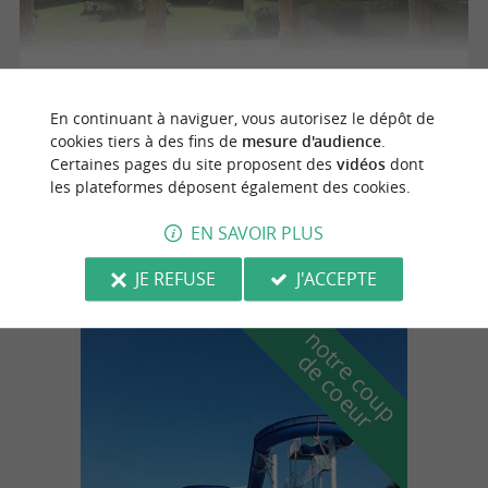
Legendr - Visite virtuelle au château : la réalité virtuelle
En continuant à naviguer, vous autorisez le dépôt de
cookies tiers à des fins de
mesure d'audience
.
03/01/2026 au 31/12/2026
Certaines pages du site proposent des
vidéos
dont
les plateformes déposent également des cookies.
Neuvicq-le-Château
EN SAVOIR PLUS
Culture
JE REFUSE
J'ACCEPTE
n
o
t
e
c
o
u
p
e
c
o
e
u
r
d
r