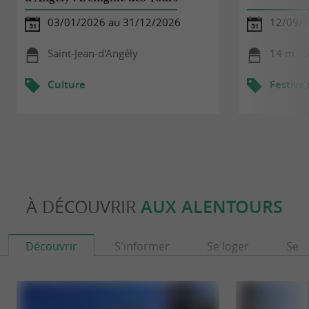
03/01/2026 au 31/12/2026
12/09/
Saint-Jean-d'Angély
14 m - S
Culture
Festival
À DÉCOUVRIR
AUX ALENTOURS
Découvrir
S'informer
Se loger
Se r