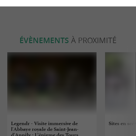
ÉVÈNEMENTS
À PROXIMITÉ
Legendr - Visite immersive de
Sites en scè
l'Abbaye royale de Saint-Jean-
d'Angély : L’énigme des Tours