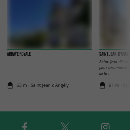
Abbaye Royale
Saint-Jean-d'Ange
Saint-Jean-d’Angél
pour les amoureux 
de la ...
63 m - Saint-Jean-d'Angély
91 m - Sai