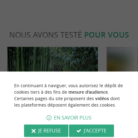
NOUS AVONS TESTÉ
POUR VOUS
En continuant à naviguer, vous autorisez le dépôt de
cookies tiers à des fins de
mesure d'audience
.
Familiale
Incontour
Certaines pages du site proposent des
vidéos
dont
les plateformes déposent également des cookies.
Voyage exotique au cœur de la
Top 10 des cho
EN SAVOIR PLUS
Bambouseraie de Matha
JE REFUSE
J'ACCEPTE
17,8 km - Matha
23,8 km -