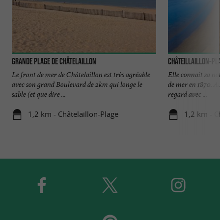
Grande Plage de Châtelaillon
Châteillaillon-Pl
Le front de mer de Châtelaillon est très agréable
Elle connait sa no
avec son grand Boulevard de 2km qui longe le
de mer en 1870. Au 
sable (et que dire ...
regard avec ...
1,2 km - Châtelaillon-Plage
1,2 km - C