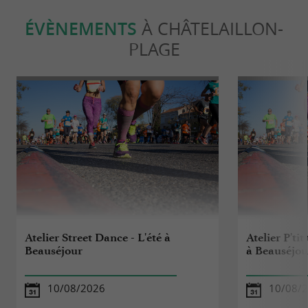
ÉVÈNEMENTS
À CHÂTELAILLON-
PLAGE
Atelier Street Dance - L'été à
Atelier P'tit
Beauséjour
à Beauséjou
10/08/2026
10/08/