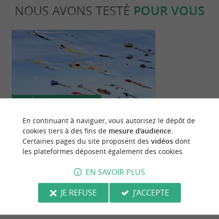
NOUS AVONS TESTÉ
POUR VOUS
Séjours / Weekend
Détente
En continuant à naviguer, vous autorisez le dépôt de
cookies tiers à des fins de
mesure d'audience
.
Festival du Cerf-Volant et du Vent à
Escapade bien
Certaines pages du site proposent des
vidéos
dont
Châtelaillon-Plage : le Guide Charente-
filles à Châte
les plateformes déposent également des cookies.
Maritime a testé pour vous !
1,2 km - Châtelaillon-Plage
1,2 km - C
EN SAVOIR PLUS
JE REFUSE
J'ACCEPTE