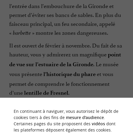
l’entrée dans l’embouchure de la Gironde et
permet d’éviter ses bancs de sables. En plus du
faisceau principal, un feu secondaire, appelé
«
» montre les zones dangereuses.
barbette
Il est ouvert de février à novembre. Du fait de sa
hauteur, vous y admirerez un magnifique
point
. Le musée
de vue sur l’estuaire de la Gironde
vous présente
et vous
l’historique du phare
permet de comprendre le fonctionnement
d’une
.
lentille de Fresnel
En continuant à naviguer, vous autorisez le dépôt de
cookies tiers à des fins de
mesure d'audience
.
Certaines pages du site proposent des
vidéos
dont
les plateformes déposent également des cookies.