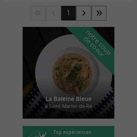
1
n
o
t
e
c
o
u
p
e
c
o
e
u
r
d
r
La Baleine Bleue
à Saint-Martin-de-Ré
Top expériences