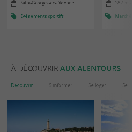
Saint-Georges-de-Didonne
387 m - 
Evènements sportifs
Marché
À DÉCOUVRIR
AUX ALENTOURS
Découvrir
S'informer
Se loger
Se r