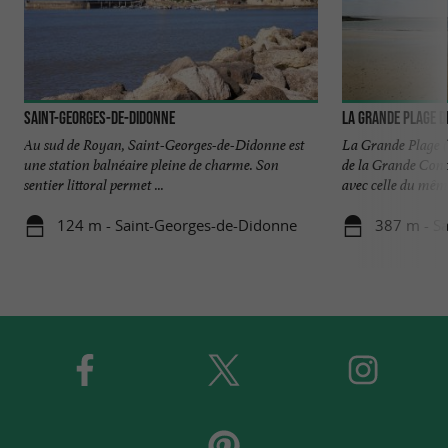
Saint-Georges-de-Didonne
La Grande Plage d
Au sud de Royan, Saint-Georges-de-Didonne est
La Grande Plage (q
une station balnéaire pleine de charme. Son
de la Grande Conc
sentier littoral permet ...
avec celle du même
124 m - Saint-Georges-de-Didonne
387 m - S