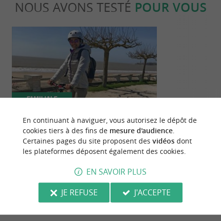
NOUS AVONS TESTÉ
POUR VOUS
Familiale
Incontour
En continuant à naviguer, vous autorisez le dépôt de
cookies tiers à des fins de
mesure d'audience
.
Destination Saint-Georges-de-Didonne
Le Top 10 de 
Certaines pages du site proposent des
vidéos
dont
!
choses à fair
les plateformes déposent également des cookies.
Royan !
387 m - Saint-Georges-de-Didonne
3,6 km - 
EN SAVOIR PLUS
JE REFUSE
J'ACCEPTE