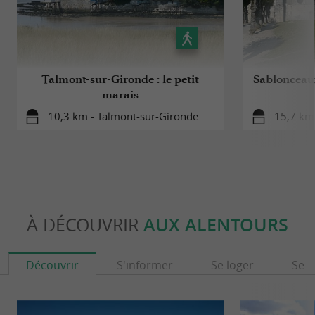
Talmont-sur-Gironde : le petit
Sablonceaux
marais
10,3 km - Talmont-sur-Gironde
15,7 km
À DÉCOUVRIR
AUX ALENTOURS
Découvrir
S'informer
Se loger
Se r