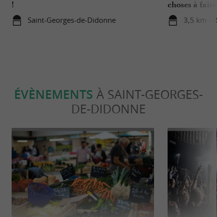
!
choses à fair
Royan !
Saint-Georges-de-Didonne
3,5 km - 
ÉVÈNEMENTS
À SAINT-GEORGES-
DE-DIDONNE