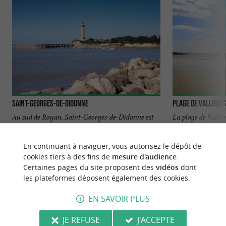
Saint-Georges-de-Didonne
Plage de Vallière
Au sud de Royan, Saint-Georges-de-Didonne est
La plage de Vallièr
une station balnéaire pleine de charme. Son
de la Plage de la
sentier littoral permet ...
rapproche des ...
En continuant à naviguer, vous autorisez le dépôt de
cookies tiers à des fins de
mesure d'audience
.
308 m - Saint-Georges-de-Didonne
1,0 km - 
Certaines pages du site proposent des
vidéos
dont
les plateformes déposent également des cookies.
EN SAVOIR PLUS
JE REFUSE
J'ACCEPTE