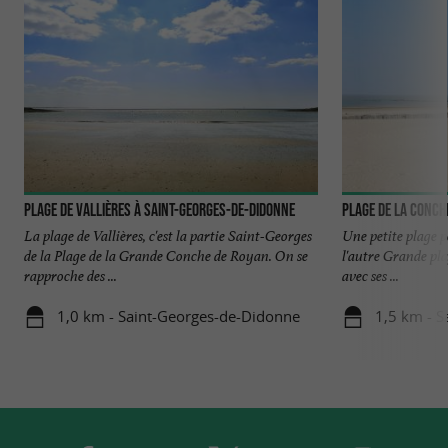
Plage de Vallières à Saint-Georges-de-Didonne
Plage de la Conch
La plage de Vallières, c'est la partie Saint-Georges
Une petite plage p
de la Plage de la Grande Conche de Royan. On se
l'autre Grande pla
rapproche des ...
avec ses ...
1,0 km - Saint-Georges-de-Didonne
1,5 km - 