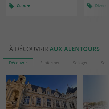
Culture
Divers
À DÉCOUVRIR
AUX ALENTOURS
Découvrir
S'informer
Se loger
Se r