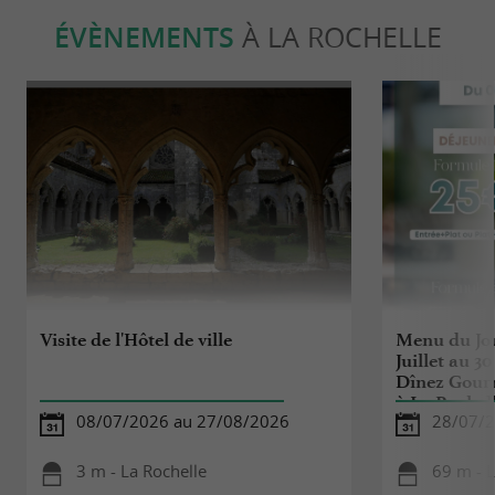
ÉVÈNEMENTS
À LA ROCHELLE
Visite de l'Hôtel de ville
Menu du Jou
Juillet au 3
Dînez Gour
à La Rochel
08/07/2026 au 27/08/2026
28/07/2
3 m - La Rochelle
69 m - L