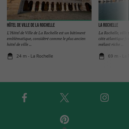
Hôtel de ville de La Rochelle
La Rochelle
L'Hôtel de Ville de La Rochelle est un bâtiment
La Rochelle, ville
emblématique, considéré comme le plus ancien
côte atlantique fr
hôtel de ville ...
mêlant riche ...
24 m - La Rochelle
69 m - La 