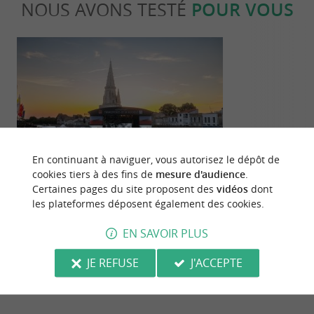
NOUS AVONS TESTÉ
POUR VOUS
Culturelle
Gourmand
En continuant à naviguer, vous autorisez le dépôt de
cookies tiers à des fins de
mesure d'audience
.
Certaines pages du site proposent des
vidéos
dont
Une édition 2026 mémorable aux
Mouclade et é
les plateformes déposent également des cookies.
Francofolies de La Rochelle
traditions cu
en Charente-
69 m - La Rochelle
69 m - La
EN SAVOIR PLUS
JE REFUSE
J'ACCEPTE