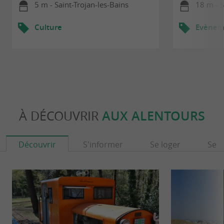
5 m - Saint-Trojan-les-Bains
18 m - S
Culture
Evèneme
À DÉCOUVRIR
AUX ALENTOURS
Découvrir
S'informer
Se loger
Se r