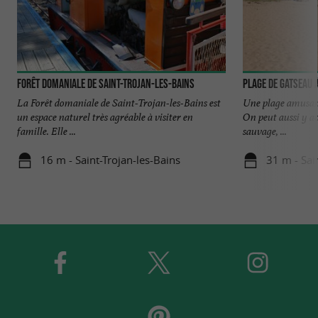
Forêt domaniale de Saint-Trojan-les-Bains
Plage de Gatseau 
La Forêt domaniale de Saint-Trojan-les-Bains est
Une plage amusante
un espace naturel très agréable à visiter en
On peut aussi y a
famille. Elle ...
sauvage, ...
16 m - Saint-Trojan-les-Bains
31 m - Sai