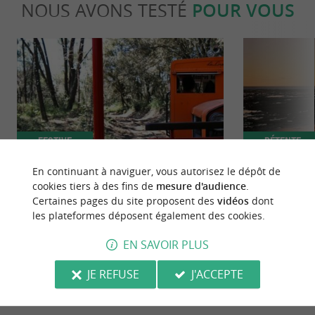
NOUS AVONS TESTÉ
POUR VOUS
Festive
Détente
En continuant à naviguer, vous autorisez le dépôt de
cookies tiers à des fins de
mesure d'audience
.
Le petit train de Saint-Trojan-les-Bains
Camping le Ma
Certaines pages du site proposent des
vidéos
dont
soleil en fami
les plateformes déposent également des cookies.
16 m - Saint-Trojan-les-Bains
3,2 km - 
EN SAVOIR PLUS
JE REFUSE
J'ACCEPTE