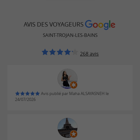
En plus des plages et de la forêt, la ville de
AVIS DES VOYAGEURS
l’île d’Oléron propose de
nombreuses
SAINT-TROJAN-LES-BAINS
, surtout en période estivale : pêche,
activités
vélo, tennis, voile ou encore découverte du
268 avis
patrimoine.
Plus
, dirigez-vous vers le
authentique
port
pour découvrir un
Avis publié par Maha ALSAYASNEH le
ostréicole de Saint-Trojan
24/07/2026
monde à part. Les
et les
cabanes colorées
ajoutent au
de ce
bateaux de pêche
charme
petit port.