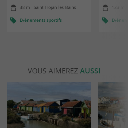
38 m - Saint-Trojan-les-Bains
123 m - 
Evènements sportifs
Evèneme
VOUS AIMEREZ
AUSSI