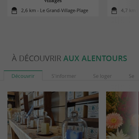
villages
2,6 km - Le Grand-Village-Plage
4,7 km -
À DÉCOUVRIR
AUX ALENTOURS
Découvrir
S'informer
Se loger
Se r