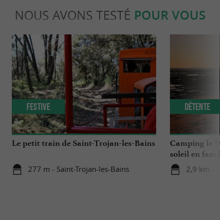
NOUS AVONS TESTÉ
POUR VOUS
Festive
Détente
Le petit train de Saint-Trojan-les-Bains
Camping le Ma
soleil en fami
277 m - Saint-Trojan-les-Bains
2,9 km - 