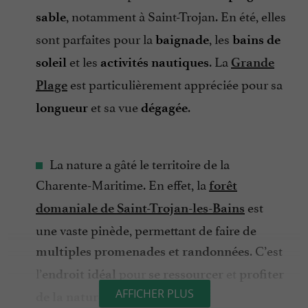
, notamment à Saint-Trojan. En été, elles
sable
sont parfaites pour la
, les
baignade
bains de
et les
. La
soleil
activités nautiques
Grande
est particulièrement appréciée pour sa
Plage
et sa vue
.
longueur
dégagée
La nature a gâté le territoire de la
Charente-Maritime. En effet, la
forêt
est
domaniale de Saint-Trojan-les-Bains
une vaste pinède, permettant de faire de
. C’est
multiples promenades et randonnées
l’
pour
et
endroit idéal
se ressourcer
profiter
.
AFFICHER PLUS
de la nature