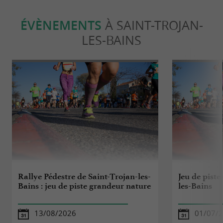
ÉVÈNEMENTS
À SAINT-TROJAN-
LES-BAINS
Rallye Pédestre de Saint-Trojan-les-
Jeu de piste
Bains : jeu de piste grandeur nature
les-Bains
13/08/2026
01/07/2