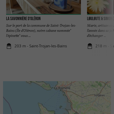
La Savonnière d'Oléron
Løuløute & Simone
Sur le port de la commune de Saint-Trojan-les-
Marie, artisan cou
Bains (Île d'Oléron), notre cabane nommée"
l’année dans sa jo
l'épinette" vous ...
d’échanger ...
203 m - Saint-Trojan-les-Bains
218 m - Sa