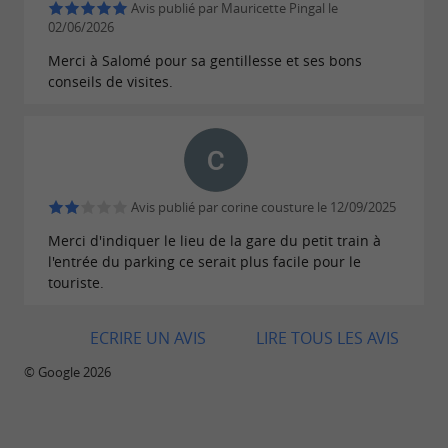
Avis publié par Mauricette Pingal le
02/06/2026
Pour vous détendre et prendre soin de
vous, Saint-Trojan-les-Bains dispose aussi
Merci à Salomé pour sa gentillesse et ses bons
conseils de visites.
d’un
où vous
centre de thalassothérapie
pourrez
profiter de soins et de traitements
(sur réservation).
variés
Avis publié par corine cousture le 12/09/2025
Merci d'indiquer le lieu de la gare du petit train à
l'entrée du parking ce serait plus facile pour le
touriste.
ECRIRE UN AVIS
LIRE TOUS LES AVIS
© Google 2026