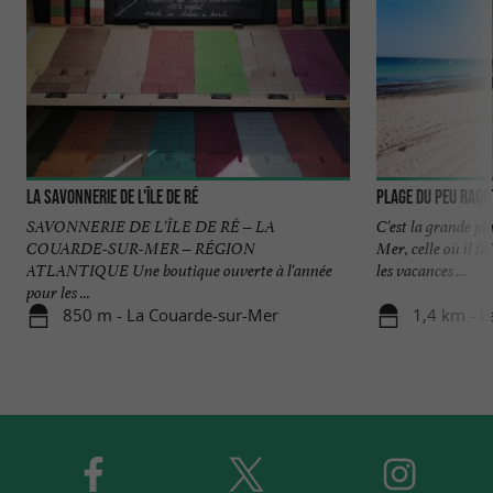
La Savonnerie de l'Île de Ré
Plage du Peu Rago
SAVONNERIE DE L'ÎLE DE RÉ – LA
C'est la grande pl
COUARDE-SUR-MER – RÉGION
Mer, celle où il f
ATLANTIQUE Une boutique ouverte à l'année
les vacances ...
pour les ...
850 m - La Couarde-sur-Mer
1,4 km - 