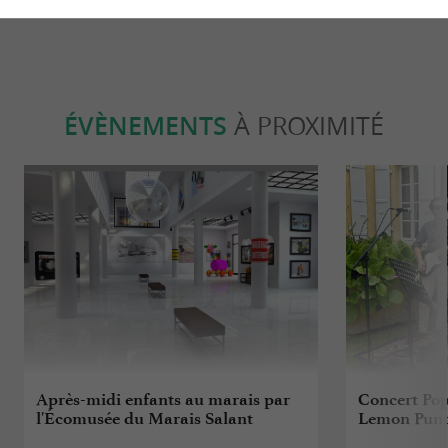
ÉVÈNEMENTS
À PROXIMITÉ
Après-midi enfants au marais par
Concert Pop
l'Écomusée du Marais Salant
Lemon Punc