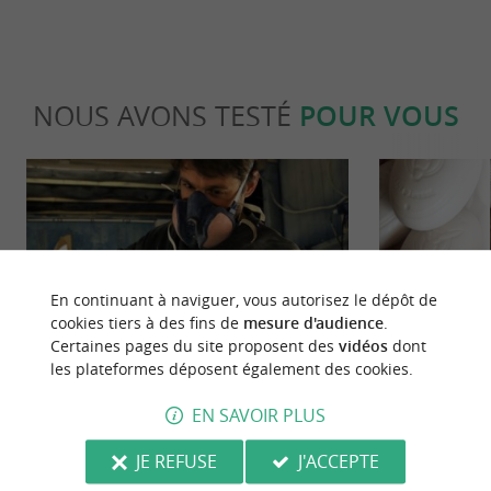
NOUS AVONS TESTÉ
POUR VOUS
En continuant à naviguer, vous autorisez le dépôt de
Sportive
Détente
cookies tiers à des fins de
mesure d'audience
.
Certaines pages du site proposent des
vidéos
dont
les plateformes déposent également des cookies.
Des planches de surf 100% « Made in
Loix & Savons
EN SAVOIR PLUS
Charente-Maritime » : dans les
Artisanale de
coulisses de l’atelier du shaper de Z-
JE REFUSE
J'ACCEPTE
1,1 km - La Couarde-sur-Mer
2,4 km - 
Board