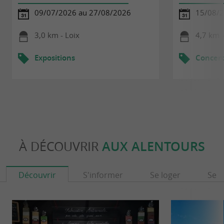
09/07/2026 au 27/08/2026
15/08/
3,0 km - Loix
4,7 km -
Expositions
Concert
À DÉCOUVRIR
AUX ALENTOURS
Découvrir
S'informer
Se loger
Se r