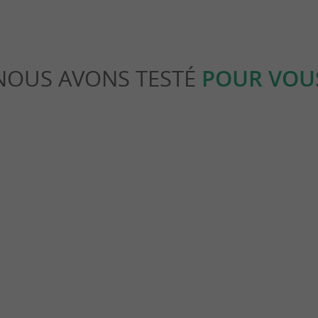
NOUS AVONS TESTÉ
POUR VOU
Culturelle
Charmaie : Des vacances bien-être
Une édition 2026 mémorable aux F
La Rochelle
grefeuille-d'Aunis
31,7 km - La Rochelle