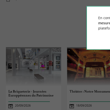
En cont
mesure
platef
La Briqueterie - Journées
Théâtre : Notre Monumen
Europpéennes du Patrimoine
20/09/2026
18/09/2026