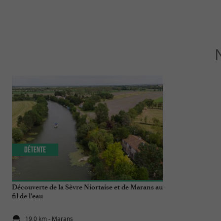
Détente
Détente
Découverte de la Sèvre Niortaise et de Marans au
Gîte / Spa La 
fil de l’eau
dans l’Aunis
19,0 km - Marans
20,1 km - Ai