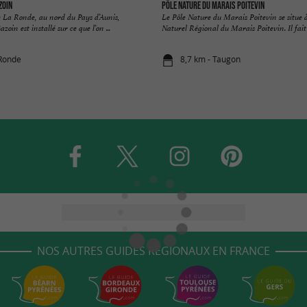
zoin
Pôle Nature du Marais Poitevin
La Ronde, au nord du Pays d’Aunis,
Le Pôle Nature du Marais Poitevin se situe à
oin est installé sur ce que l’on ...
Naturel Régional du Marais Poitevin. Il fait .
 Ronde
8,7 km - Taugon
NOS AUTRES GUIDES RÉGIONAUX EN FRANCE