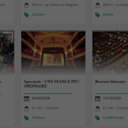
gnon
356 m - La Grève-sur-Mignon
483 m - La Grè
Culture
Divers
e
Spectacle - UNE SEANCE PEU
Rentrée littéraire
ORDINAIRE
05/09/2026
15/10/2026
4,1 km - Courçon
4,1 km - Courç
Théâtre
Conférences