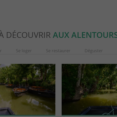
À DÉCOUVRIR
AUX ALENTOUR
r
Se loger
Se restaurer
Déguster