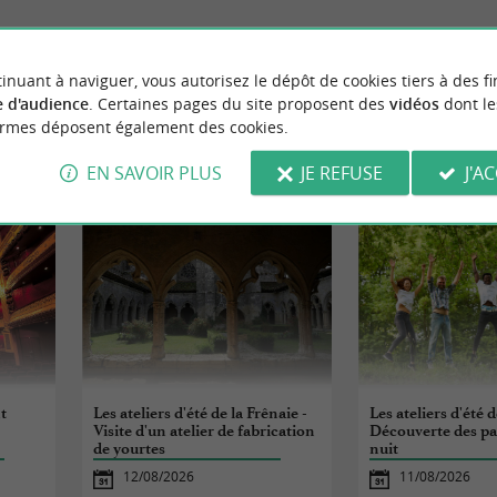
inuant à naviguer, vous autorisez le dépôt de cookies tiers à des fi
 d'audience
. Certaines pages du site proposent des
vidéos
dont le
ormes déposent également des cookies.
ÉVÈNEMENTS
À PROXIMITÉ
EN SAVOIR PLUS
JE REFUSE
J'A
t
Les ateliers d'été de la Frênaie -
Les ateliers d'été d
Visite d'un atelier de fabrication
Découverte des pa
de yourtes
nuit
12/08/2026
11/08/2026