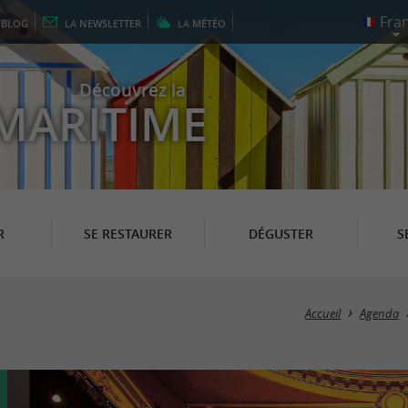
E
BLOG
LA
NEWSLETTER
LA
MÉTÉO
Découvrez la
MARITIME
R
SE RESTAURER
DÉGUSTER
S
Accueil
Agenda