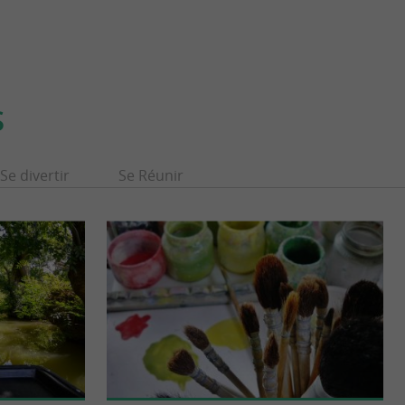
S
Se divertir
Se Réunir