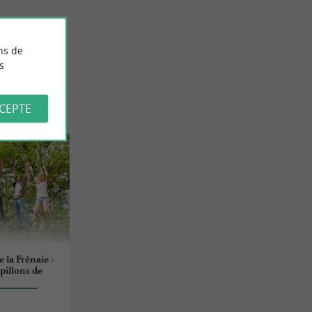
ns de
s
CCEPTE
e la Frênaie -
pillons de