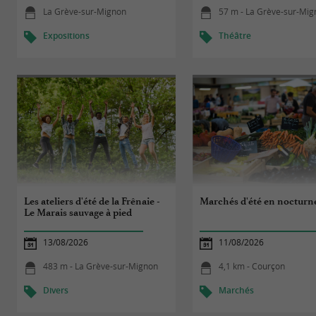
La Grève-sur-Mignon
57 m - La Grève-sur-Mi
Expositions
Théâtre
Les ateliers d'été de la Frênaie -
Marchés d'été en nocturn
Le Marais sauvage à pied
13/08/2026
11/08/2026
483 m - La Grève-sur-Mignon
4,1 km - Courçon
Divers
Marchés