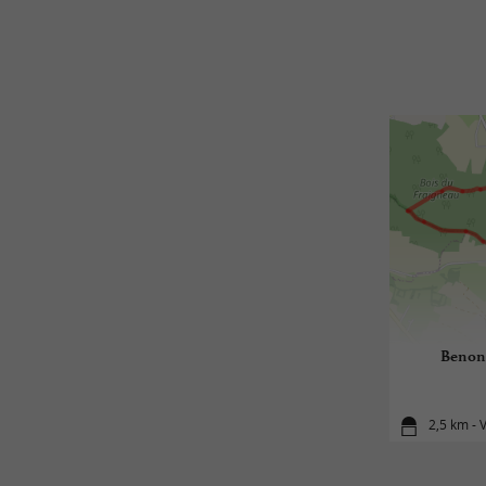
Benon 
2,5 km - 