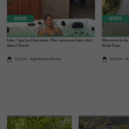
Détente
Détente
Gîte / Spa La Charmaie : Des vacances bien-être
Découverte de 
dans l’Aunis
fil de l’eau
15,6 km - Aigrefeuille-d'Aunis
20,6 km - M