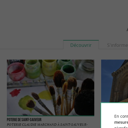
Découvrir
S'informe
En cont
Poterie de Saint-Sauveur
Eglise Notre-Dame 
mesure
POTERIE CLAUDIE MARCHAND À SAINT-SAUVEUR-
L' église Notre-Da