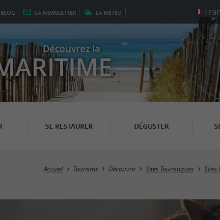
E
BLOG
LA
NEWSLETTER
LA
MÉTÉO
Découvrez la
MARITIME
R
SE RESTAURER
DÉGUSTER
S
Accueil
Tourisme
Découvrir
Sites Touristiques
Sites