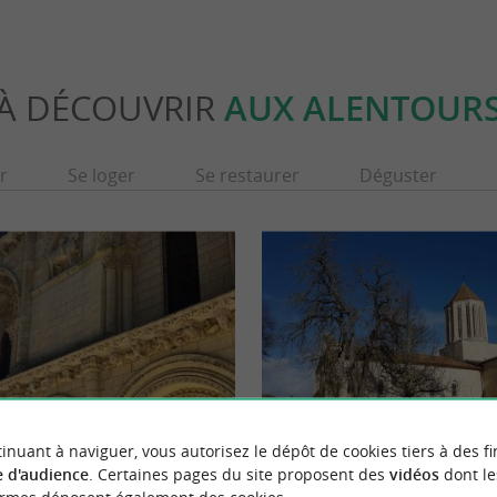
À DÉCOUVRIR
AUX ALENTOUR
r
Se loger
Se restaurer
Déguster
inuant à naviguer, vous autorisez le dépôt de cookies tiers à des fi
de Surgères
Surgères
 d'audience
. Certaines pages du site proposent des
vidéos
dont le
me de Surgères, située en Charente-
Surgères est une ville située à 30km de La R