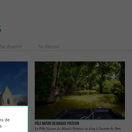
S
Se divertir
Se Réunir
ns de
Pôle Nature du Marais Poitevin
s
ochelle, vers
Le Pôle Nature du Marais Poitevin se situe à l’entrée du Parc