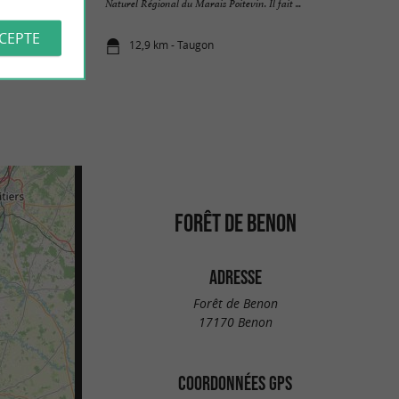
 avec ...
Naturel Régional du Marais Poitevin. Il fait ...
CCEPTE
12,9 km - Taugon
FORÊT DE BENON
ADRESSE
Forêt de Benon
17170 Benon
COORDONNÉES GPS