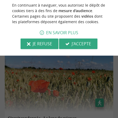
En continuant à naviguer, vous autorisez le dépôt de
Circuit court - La Vélo Ciré
cookies tiers à des fins de
mesure d'audience
.
Certaines pages du site proposent des
vidéos
dont
les plateformes déposent également des cookies.
Saint-Germain-de-Marencennes
EN SAVOIR PLUS
11,7 km
JE REFUSE
J'ACCEPTE