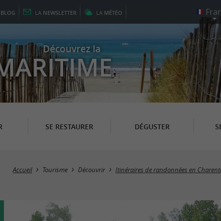
E
BLOG
LA
NEWSLETTER
LA
MÉTÉO
Découvrez la
MARITIME
R
SE RESTAURER
DÉGUSTER
S
Accueil
Tourisme
Découvrir
Itinéraires de randonnées en Charent