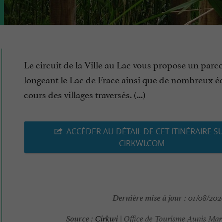
Le circuit de la Ville au Lac vous propose un parc
longeant le Lac de Frace ainsi que de nombreux éd
cours des villages traversés. (...)
ACCÉDER AU DÉTAIL DE CET ITINÉRAIRE S
CIRKWI.COM
Dernière mise à jour :
01/08/2026
Source :
Cirkwi
| Office de Tourisme Aunis Mar