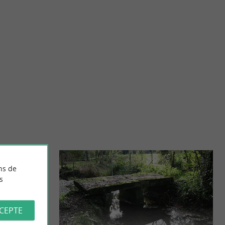
La savonnerie de l'asinerie des Varennes
 siècle français,
Nous vous proposons une gamme de savons au lait d'ânesse
fabriqués sur notre ferme. La fabrication de nos savons ...
12,4 km - Dompierre-sur-Mer
ns de
s
CCEPTE