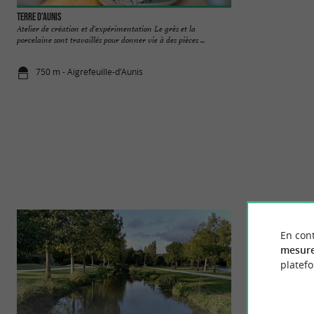
Terre d'Aunis
Poterie de Saint-S
Atelier de création et d'expérimentation Le grès et la
POTERIE CLAUD
porcelaine sont travaillés pour donner vie à des pièces ...
D’AUNIS, AUNIS M
artisanale à ...
750 m - Aigrefeuille-d'Aunis
11,4 km - S
En cont
mesure
platef