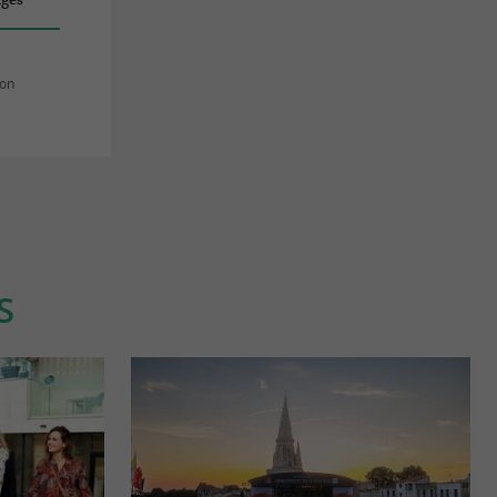
bon
S