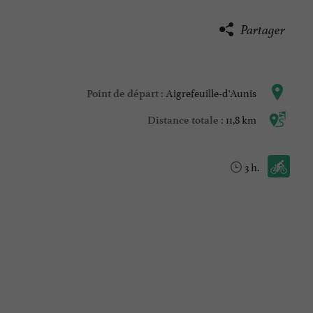
Partager
Aigrefeuille-d'Aunis
Point de départ :
11,8 km
Distance totale :
Vélo / route :
3 h.