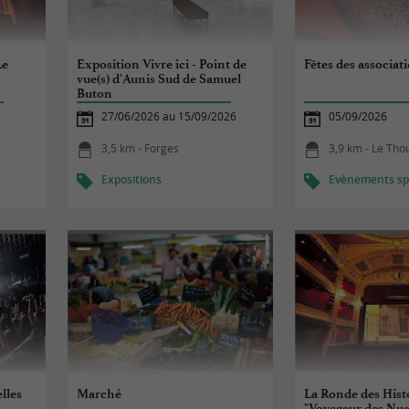
Le
Exposition Vivre ici - Point de
Fêtes des associat
vue(s) d'Aunis Sud de Samuel
Buton
27/06/2026 au 15/09/2026
05/09/2026
3,5 km - Forges
3,9 km - Le Tho
Expositions
Evènements spo
lles
Marché
La Ronde des Histo
"Voyageur des Nua