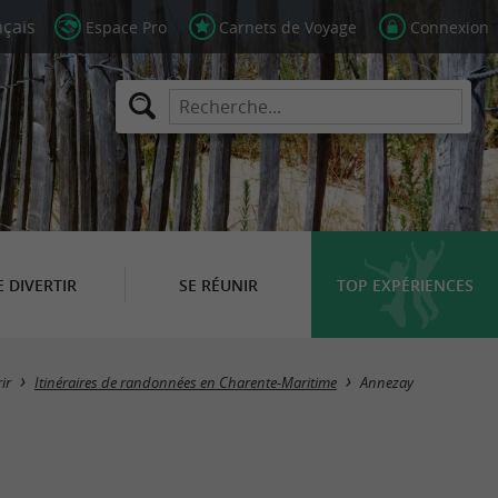
Espace Pro
Carnets de Voyage
Connexion
E DIVERTIR
SE RÉUNIR
TOP EXPÉRIENCES
Masquer la carte
ir
Itinéraires de randonnées en Charente-Maritime
Annezay