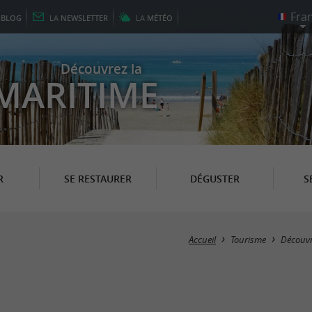
E
BLOG
LA
NEWSLETTER
LA
MÉTÉO
Découvrez la
MARITIME
R
SE RESTAURER
DÉGUSTER
S
Accueil
Tourisme
Découvr