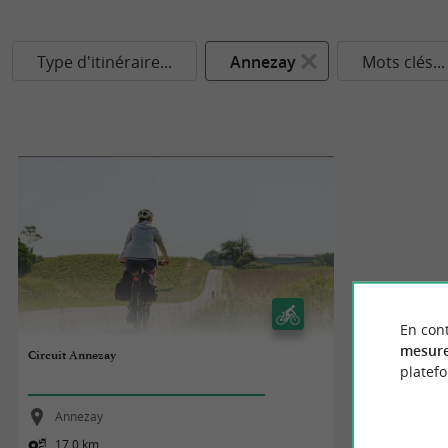
Type d'itinéraire...
Annezay
Mots clés...
En cont
mesure
Circuit Annezay
platef
Annezay
17,0 km