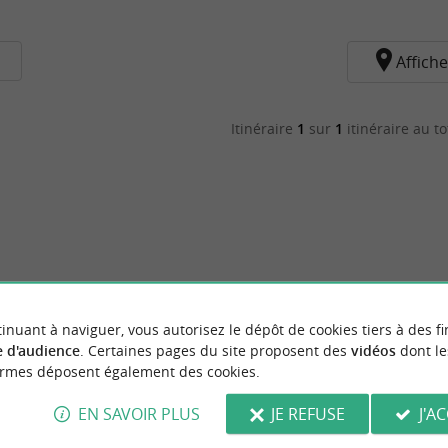
Affiche
Itinéraire
1
sur
1
itinéraire au to
inuant à naviguer, vous autorisez le dépôt de cookies tiers à des fi
 d'audience
. Certaines pages du site proposent des
vidéos
dont le
ormes déposent également des cookies.
EN SAVOIR PLUS
JE REFUSE
J'A