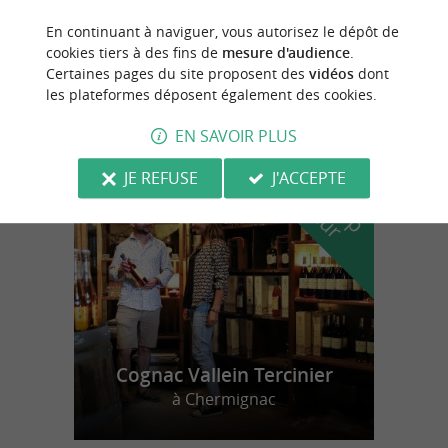
En continuant à naviguer, vous autorisez le dépôt de
Ferrières
cookies tiers à des fins de
mesure d'audience
.
Certaines pages du site proposent des
vidéos
dont
20,8 km
les plateformes déposent également des cookies.
EN SAVOIR PLUS
n
o
t
e
c
o
u
p
e
c
o
e
u
r
d
r
JE REFUSE
J'ACCEPTE
Cognac Vallein Tercinier
à Chermignac