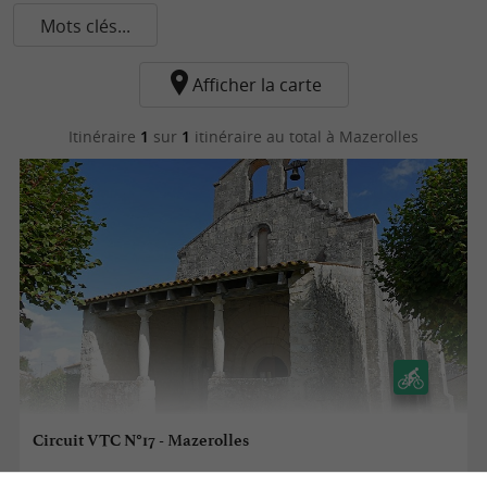
Mots clés...
Afficher la carte
Itinéraire
1
sur
1
itinéraire au total
à Mazerolles
Circuit VTC N°17 - Mazerolles