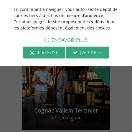
En continuant à naviguer, vous autorisez le dépôt de
Mazerolles
cookies tiers à des fins de
mesure d'audience
.
Certaines pages du site proposent des
vidéos
dont
12,7 km
les plateformes déposent également des cookies.
EN SAVOIR PLUS
n
o
t
e
c
o
u
p
e
c
o
e
u
r
d
r
JE REFUSE
J'ACCEPTE
Cognac Vallein Tercinier
à Chermignac