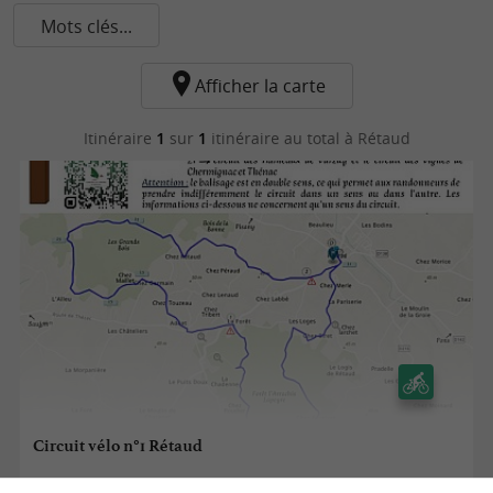
Mots clés...
Afficher la carte
Itinéraire
1
sur
1
itinéraire au total
à Rétaud
Circuit vélo n°1 Rétaud