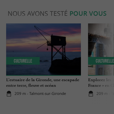
NOUS AVONS TESTÉ
POUR VOUS
Culturelle
Culturell
L’estuaire de la Gironde, une escapade
Explorez les 
entre terre, fleuve et océan
France » en 
209 m - Talmont-sur-Gironde
209 m - T