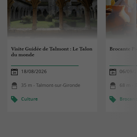
Visite Guidée de Talmont : Le Talon
Brocante Pr
du monde
18/08/2026
06/09/
35 m - Talmont-sur-Gironde
68 m - 
Culture
Brocant