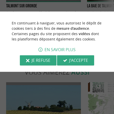
Talmont sur Gironde
La baie de Talmon
Perché sur une presqu’île, Talmont-sur-Gironde,
La Baie de Talmon
ancienne citadelle, offre un panorama
naturel magnifique
exceptionnel sur ...
de sable de Deau, se
En continuant à naviguer, vous autorisez le dépôt de
cookies tiers à des fins de
mesure d'audience
.
223 m - Talmont-sur-Gironde
223 m - T
Certaines pages du site proposent des
vidéos
dont
les plateformes déposent également des cookies.
EN SAVOIR PLUS
JE REFUSE
J'ACCEPTE
VOUS AIMEREZ
AUSSI