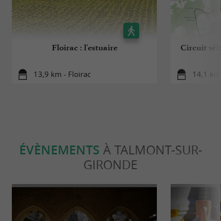
Floirac : l'estuaire
Circuit vél
13,9 km - Floirac
14,1 km 
ÉVÈNEMENTS
À TALMONT-SUR-
GIRONDE