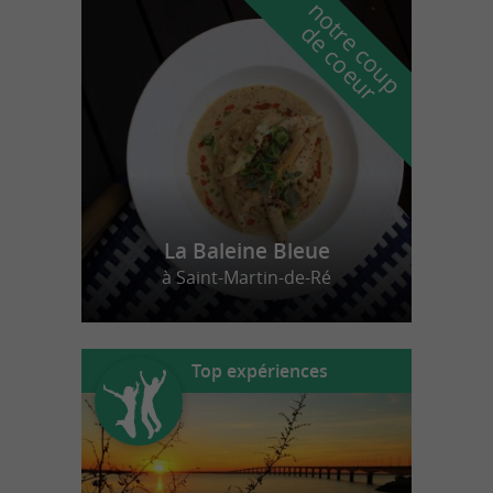
n
o
t
e
c
o
u
p
e
c
o
e
u
r
d
r
La Baleine Bleue
à Saint-Martin-de-Ré
Top expériences