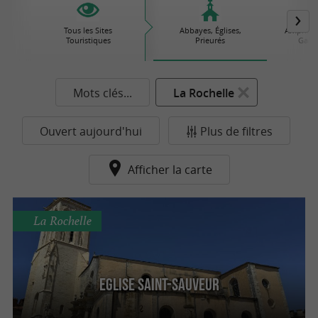
Tous les Sites
Abbayes, Églises,
Amphithé
Touristiques
Prieurés
Gallo
Mots clés...
La Rochelle
Ouvert aujourd'hui
Plus de filtres
Afficher la carte
La Rochelle
Eglise Saint-Sauveur