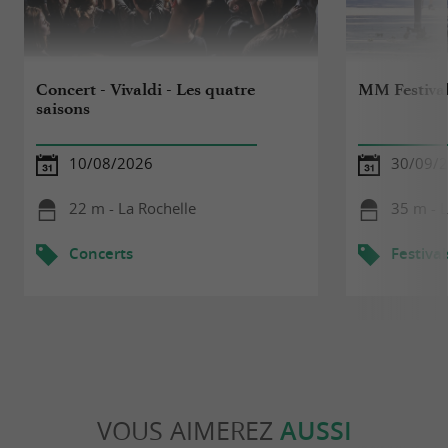
Concert - Vivaldi - Les quatre
MM Festiva
saisons
10/08/2026
30/09/2
22 m - La Rochelle
35 m - L
Concerts
Festival
VOUS AIMEREZ
AUSSI