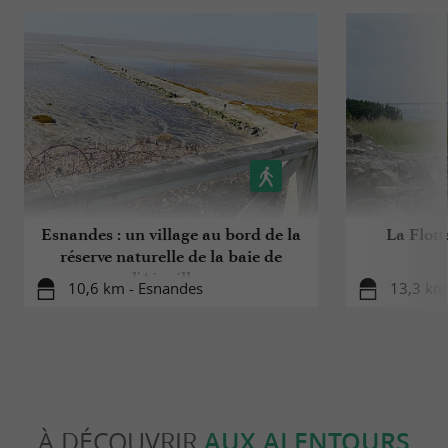
Esnandes : un village au bord de la
La Flott
réserve naturelle de la baie de
l'Aiguillon
10,6 km - Esnandes
13,3 km 
À DÉCOUVRIR
AUX ALENTOURS