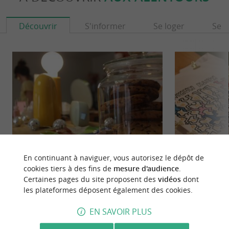
Découvrir
S'informer
Se loger
Se r
En continuant à naviguer, vous autorisez le dépôt de
Poppy Céramique
Made by Me
cookies tiers à des fins de
mesure d'audience
.
Certaines pages du site proposent des
vidéos
dont
POPPY CÉRAMIQUE CAFÉ – LA ROCHELLE,
Un café créatif a
les plateformes déposent également des cookies.
CŒUR DE LA NOUVELLE-AQUITAINE Un
plein centre-ville
espace hybride entre atelier créatif et ...
Vieux Port et ...
EN SAVOIR PLUS
84 m - La Rochelle
89 m - La 