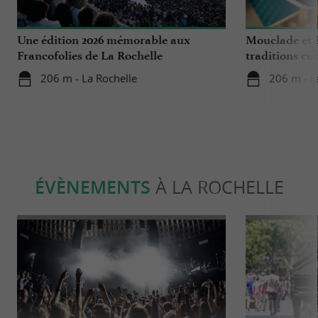
Une édition 2026 mémorable aux
Mouclade et é
Francofolies de La Rochelle
traditions cu
en Charente-
206 m - La Rochelle
206 m - L
ÉVÈNEMENTS
À LA ROCHELLE