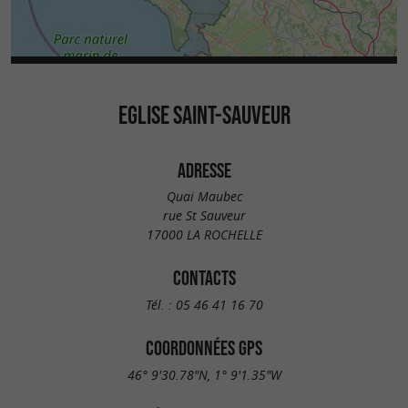
EGLISE SAINT-SAUVEUR
ADRESSE
Quai Maubec
rue St Sauveur
17000 LA ROCHELLE
CONTACTS
Tél. :
05 46 41 16 70
COORDONNÉES GPS
46° 9'30.78"N, 1° 9'1.35"W