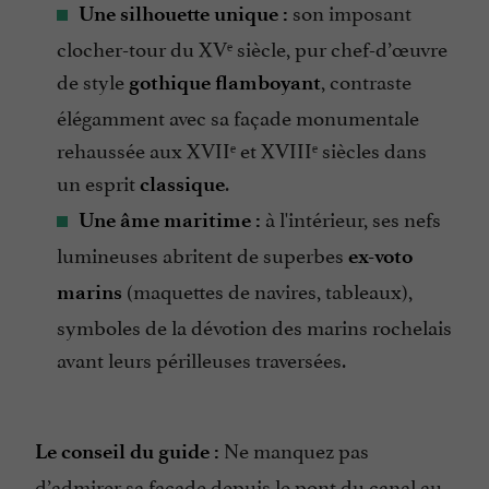
son imposant
Une silhouette unique :
clocher-tour du XVᵉ siècle, pur chef-d’œuvre
de style
, contraste
gothique flamboyant
élégamment avec sa façade monumentale
rehaussée aux XVIIᵉ et XVIIIᵉ siècles dans
un esprit
.
classique
à l'intérieur, ses nefs
Une âme maritime :
lumineuses abritent de superbes
ex-voto
(maquettes de navires, tableaux),
marins
symboles de la dévotion des marins rochelais
avant leurs périlleuses traversées.
Ne manquez pas
Le conseil du guide :
d’admirer sa façade depuis le pont du canal au