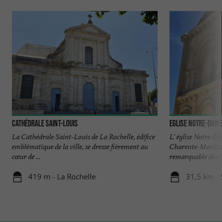
Cathédrale Saint-Louis
Eglise Notre-Dame
La Cathédrale Saint-Louis de La Rochelle, édifice
L' église Notre-Da
emblématique de la ville, se dresse fièrement au
Charente-Maritime
cœur de ...
remarquable dont l
419 m - La Rochelle
31,5 km - 