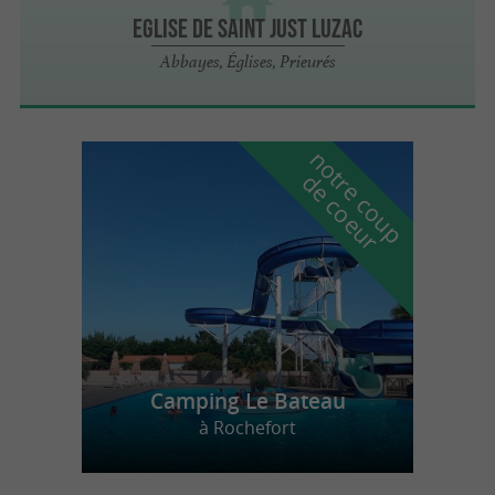
Eglise de Saint Just Luzac
Abbayes, Églises, Prieurés
n
o
t
e
c
o
u
p
e
c
o
e
u
r
d
r
Camping Le Bateau
à Rochefort