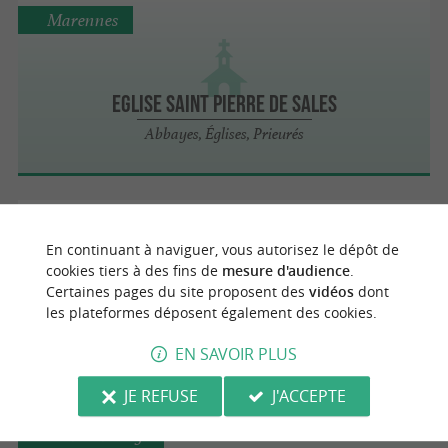
Marennes
Eglise Saint Pierre de Sales
Abbayes, Églises, Prieurés
Hiers-Brouage
En continuant à naviguer, vous autorisez le dépôt de
cookies tiers à des fins de
mesure d'audience
.
Certaines pages du site proposent des
vidéos
dont
les plateformes déposent également des cookies.
Halle aux vivres
Musées et Patrimoine artisanal et industriel
EN SAVOIR PLUS
JE REFUSE
J'ACCEPTE
Hiers-Brouage