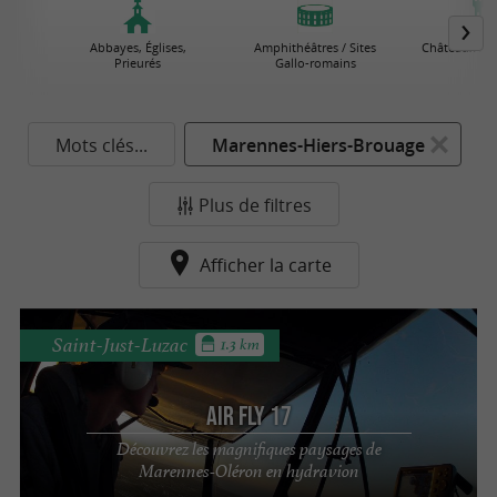
Abbayes, Églises,
Amphithéâtres / Sites
Châteaux / To
Prieurés
Gallo-romains
Mots clés...
Marennes-Hiers-Brouage
Plus de filtres
Afficher la carte
Saint-Just-Luzac
1.3 km
Air FLY 17
Découvrez les magnifiques paysages de
Marennes-Oléron en hydravion