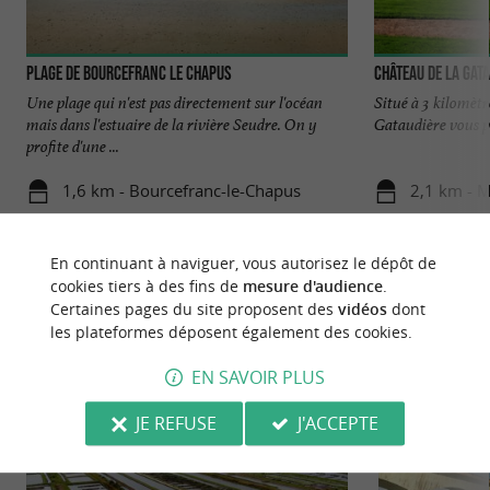
Plage de Bourcefranc le Chapus
Château de la Gat
Une plage qui n'est pas directement sur l'océan
Situé à 3 kilomètr
mais dans l'estuaire de la rivière Seudre. On y
Gataudière vous pr
profite d'une ...
1,6 km - Bourcefranc-le-Chapus
2,1 km - 
En continuant à naviguer, vous autorisez le dépôt de
cookies tiers à des fins de
mesure d'audience
.
Certaines pages du site proposent des
vidéos
dont
les plateformes déposent également des cookies.
NOUS AVONS TESTÉ
POUR VOUS
EN SAVOIR PLUS
JE REFUSE
J'ACCEPTE