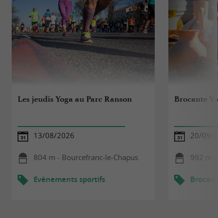
Les jeudis Yoga au Parc Ranson
Brocante Vi
13/08/2026
20/09/
804 m - Bourcefranc-le-Chapus
992 m -
Evènements sportifs
Brocant