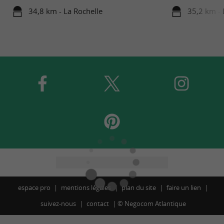
34,8 km - La Rochelle
35,2 km - 
espace pro
mentions légales
plan du site
faire un lien
suivez-nous
contact
©
Negocom Atlantique