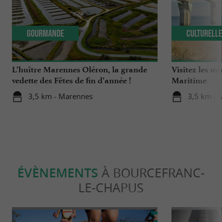
Gourmande
Culturell
L’huître Marennes Oléron, la grande
Visitez les m
vedette des Fêtes de fin d’année !
Maritime
3,5 km - Marennes
3,5 km - 
ÉVÈNEMENTS
À BOURCEFRANC-
LE-CHAPUS