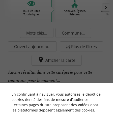
Tous les Sites
Abbayes, Églises,
Amphithé
Touristiques
Prieurés
Gallo
Mots clés...
Commune...
Ouvert aujourd'hui
Plus de filtres
Afficher la carte
Aucun résultat dans cette catégorie pour cette
commune pour le moment...
En continuant à naviguer, vous autorisez le dépôt de
n
o
t
e
c
o
u
p
e
c
o
e
u
cookies tiers à des fins de
mesure d'audience
.
r
d
r
Certaines pages du site proposent des
vidéos
dont
les plateformes déposent également des cookies.