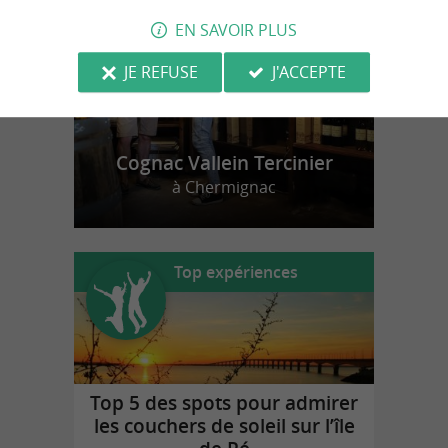
EN SAVOIR PLUS
JE REFUSE
J'ACCEPTE
Cognac Vallein Tercinier
à Chermignac
Top expériences
Top 5 des spots pour admirer
les couchers de soleil sur l’île