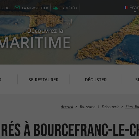
E
BLOG
LA
NEWSLETTER
LA
MÉTÉO
Découvrez la
MARITIME
R
SE RESTAURER
DÉGUSTER
S
Accueil
Tourisme
Découvrir
Sites To
eurés à Bourcefranc-le-