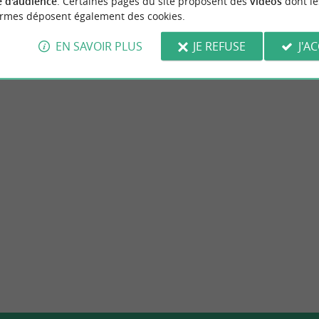
 d'audience
. Certaines pages du site proposent des
vidéos
dont le
ormes déposent également des cookies.
EN SAVOIR PLUS
JE REFUSE
J'A