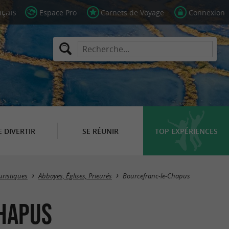
Espace Pro
Carnets de Voyage
Connexion
E DIVERTIR
SE RÉUNIR
TOP EXPÉRIENCES
Masquer la carte
uristiques
Abbayes, Églises, Prieurés
Bourcefranc-le-Chapus
Chapus