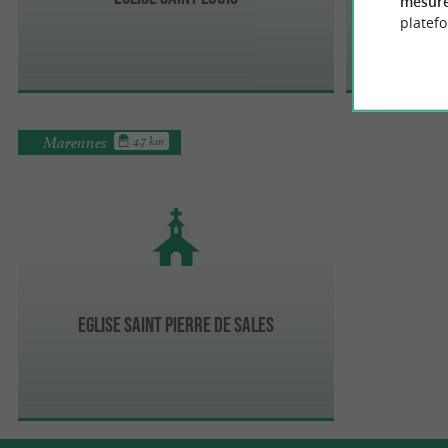
mesure
platef
Marennes
4.7 km
Eglise Saint Pierre de Sales