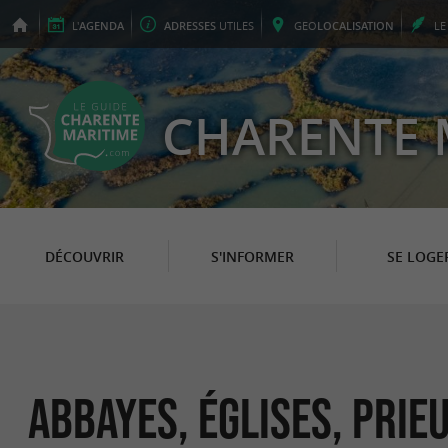
L'
AGENDA
ADRESSES
UTILES
GEO
LOCALISATION
L
CHARENTE 
DÉCOUVRIR
S'INFORMER
SE LOGE
Abbayes, Églises, Pri