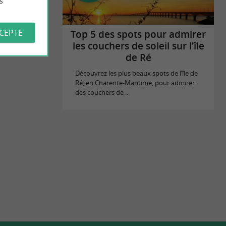
s
CCEPTE
Top 5 des spots pour admirer
les couchers de soleil sur l’île
de Ré
Découvrez les plus beaux spots de l’île de
Ré, en Charente-Maritime, pour admirer
des couchers de ...