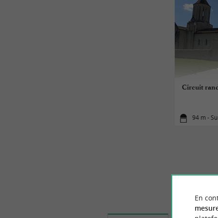
Circuit rand
94 m - S
En cont
mesure