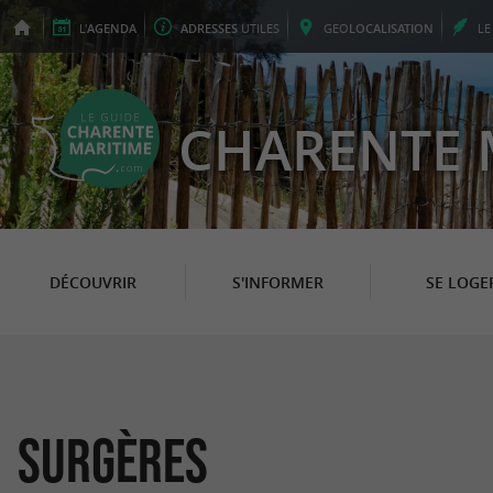
L'
AGENDA
ADRESSES
UTILES
GEO
LOCALISATION
L
CHARENTE 
DÉCOUVRIR
S'INFORMER
SE LOGE
Surgères