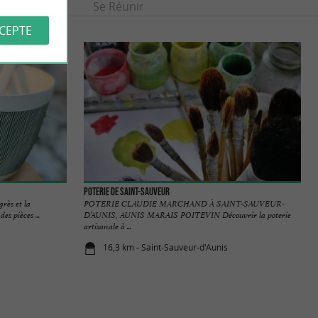
Se divertir
Se Réunir
CCEPTE
Poterie de Saint-Sauveur
grès et la
POTERIE CLAUDIE MARCHAND À SAINT-SAUVEUR-
es pièces ...
D’AUNIS, AUNIS MARAIS POITEVIN Découvrir la poterie
artisanale à ...
16,3 km - Saint-Sauveur-d'Aunis