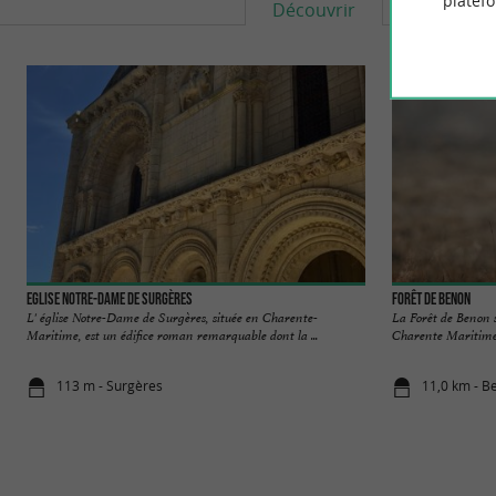
platef
Découvrir
S'informe
Eglise Notre-Dame de Surgères
Forêt de Benon
L' église Notre-Dame de Surgères, située en Charente-
La Forêt de Benon s
Maritime, est un édifice roman remarquable dont la ...
Charente Maritime. 
113 m - Surgères
11,0 km - B