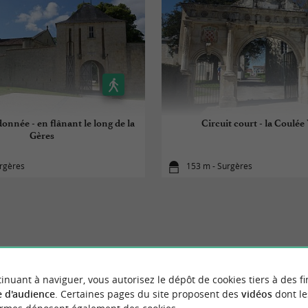
onnée - en flânant le long de la
Circuit court - la Coulée
Gères
urgères
153 m - Surgères
À DÉCOUVRIR
AUX ALENTOUR
inuant à naviguer, vous autorisez le dépôt de cookies tiers à des fi
 d'audience
. Certaines pages du site proposent des
vidéos
dont le