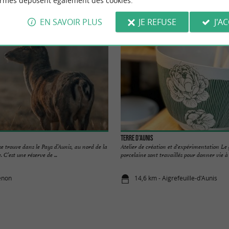
ormes déposent également des cookies.
r
Se loger
Se restaurer
Déguster
EN SAVOIR PLUS
JE REFUSE
J'A
Terre d'Aunis
e trouve dans le Pays d’Aunis, au nord de la
Atelier de création et d'expérimentation Le 
C’est une réserve de ...
porcelaine sont travaillés pour donner vie à d
enon
14,6 km - Aigrefeuille-d'Aunis