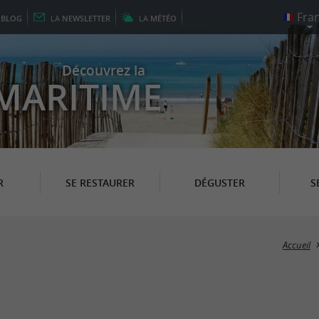
E
BLOG
LA
NEWSLETTER
LA
MÉTÉO
Découvrez la
MARITIME
R
SE RESTAURER
DÉGUSTER
S
Accueil