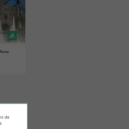
 Verte
S
ns de
s