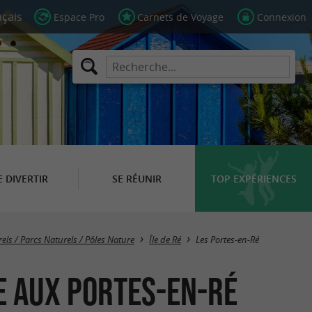
Espace Pro
Carnets de Voyage
Connexion
E DIVERTIR
SE RÉUNIR
TOP EXPÉRIENCES
Masquer la carte
rels / Parcs Naturels / Pôles Nature
Île de Ré
Les Portes-en-Ré
e aux Portes-en-Ré