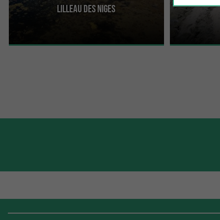
La Réserve Naturelle Nationale de Lilleau des
Les Marais salan
Lilleau des Niges
Niges est un joyau de biodiversité situé à
pour apprécier 
l'extrémité ...
...