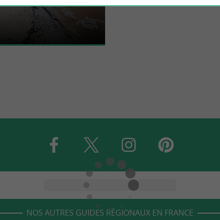
ts de l’île de Ré sont le lieu idéal
l’écosystème atypique de cette île.
NOS AUTRES GUIDES RÉGIONAUX EN FRANCE