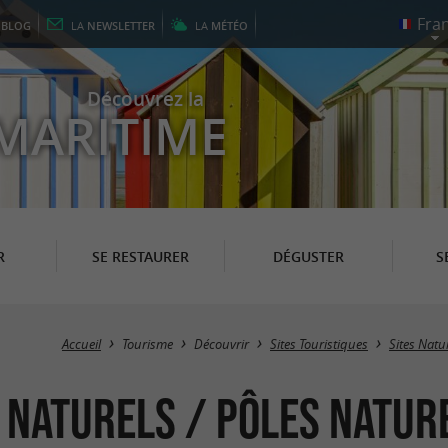
E
BLOG
LA
NEWSLETTER
LA
MÉTÉO
Découvrez la
MARITIME
R
SE RESTAURER
DÉGUSTER
S
Accueil
Tourisme
Découvrir
Sites Touristiques
Sites Natu
s Naturels / Pôles Natur