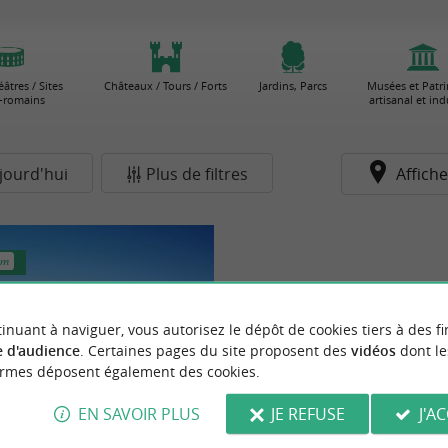
âtres / Sites
Châteaux / Tours / Forts
Jardins, Parcs
Musées et Patr
-romains
artisanal et ind
jourd'hui
Plus de filtres
Affiche
km
inuant à naviguer, vous autorisez le dépôt de cookies tiers à des fi
 d'audience
. Certaines pages du site proposent des
vidéos
dont le
ormes déposent également des cookies.
EN SAVOIR PLUS
JE REFUSE
J'A
is salants de l’île de Ré