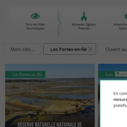
Tous les Sites
Abbayes, Églises,
Amphithé
Touristiques
Prieurés
Gallo
Mots clés...
Les Portes-en-Ré
Ouvert au
Les Portes-en-Ré
Loix
4.4 
En cont
mesure
platef
Réserve Naturelle Nationale de
Les Mara