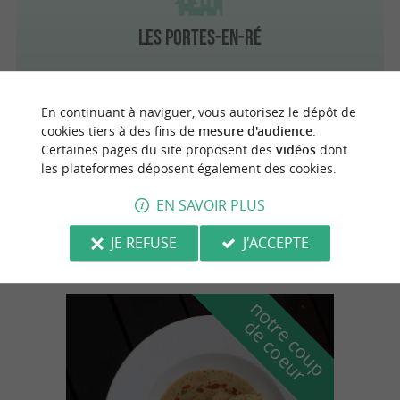
Les Portes-en-Ré
En continuant à naviguer, vous autorisez le dépôt de
cookies tiers à des fins de
mesure d'audience
.
Saint-Clément-des-Baleines
3.9 km
Certaines pages du site proposent des
vidéos
dont
les plateformes déposent également des cookies.
EN SAVOIR PLUS
Saint-Clément-des-Baleines
JE REFUSE
J'ACCEPTE
n
o
t
e
c
o
u
p
e
c
o
e
u
r
d
r