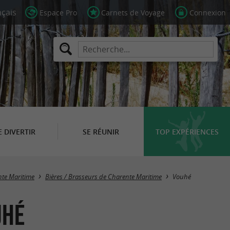
Espace Pro
Carnets de Voyage
Connexion
E DIVERTIR
SE RÉUNIR
TOP EXPÉRIENCES
Masquer la carte
nte Maritime
Bières / Brasseurs de Charente Maritime
Vouhé
uhé