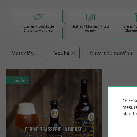
Tous les Produits de
Huîtres / Moules / Fruits
Bières /
Charente Maritime
de mer
Charent
Mots clés...
Vouhé
Ouvert aujourd'hui
Vouhé
En cont
mesure
platef
Ferme Brasserie La Rieuse
Une bière artisanale pour des