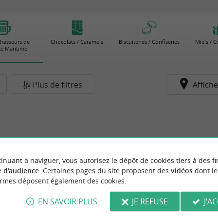
 Brasseurs de
Chocolats / Caramels
Biscuiteries / Confiseries
Miels / C
e Maritime
Plus de filtres
Affiche
inuant à naviguer, vous autorisez le dépôt de cookies tiers à des fi
 d'audience
. Certaines pages du site proposent des
vidéos
dont le
ormes déposent également des cookies.
EN SAVOIR PLUS
JE REFUSE
J'A