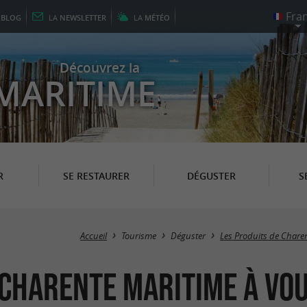
E
BLOG
LA
NEWSLETTER
LA
MÉTÉO
Découvrez la
MARITIME
R
SE RESTAURER
DÉGUSTER
S
Accueil
Tourisme
Déguster
Les Produits de Chare
 Charente Maritime à Vo