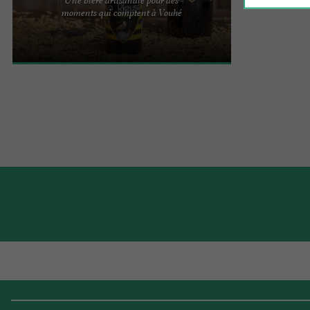
Bières La Rieuse, un peu brassées mais
moments qui comptent à Vouhé
distinguées Arnaud, Déborah et Alexandre
travaillent avec passion pour ...