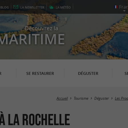
E
BLOG
LA
NEWSLETTER
LA
MÉTÉO
Découvrez la
MARITIME
R
SE RESTAURER
DÉGUSTER
S
Accueil
Tourisme
Déguster
Les Pro
à La Rochelle