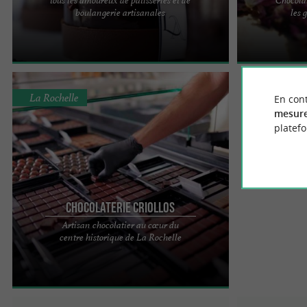
AMAURY LAFONTA À LA ROCHELLE, L’UNIVERS DU
La Cabosse enc
boulangerie artisanales
les
CHOCOLAT GOURMAND Un artisan du goût en
le plaisir de d
centre-ville En plein cœur ...
le salon de ...
La Rochelle
En cont
mesure
platef
Chocolaterie Criollos
Artisan chocolatier au cœur du
Criollos est une chocolaterie artisanale haut de
centre historique de La Rochelle
gamme située au cœur du centre historique de La
Rochelle et dont ...