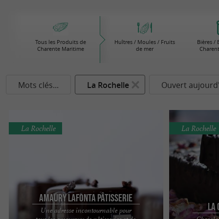
Tous les Produits de
Huîtres / Moules / Fruits
Bières /
Charente Maritime
de mer
Charent
Mots clés...
La Rochelle
Ouvert aujourd
La Rochelle
La Rochelle
Amaury Lafonta Pâtisserie
La
Une adresse incontournable pour
tous les amoureux de pâtisseries et de
Chocolat