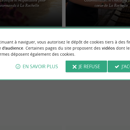
hantée s’agrandit ! Pour prolonger
La passion …la maîtrise d’un savoir-f
 gourmands à La Rochelle
coeur de La Rochelle
éguster nos merveilles chocolatées
tradition … mais également toute un
familiale au ...
inuant à naviguer, vous autorisez le dépôt de cookies tiers à des fi
 d'audience
. Certaines pages du site proposent des
vidéos
dont le
ormes déposent également des cookies.
EN SAVOIR PLUS
JE REFUSE
J'A