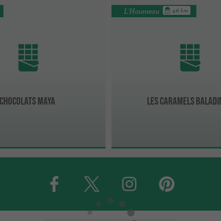
L'Houmeau
4.6 km
Chocolats Maya
Les Caramels Baladi