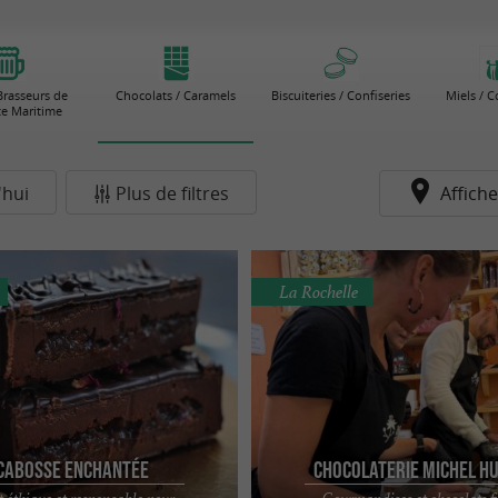
 Brasseurs de
Chocolats / Caramels
Biscuiteries / Confiseries
Miels / C
e Maritime
'hui
Plus de filtres
Affiche
La Rochelle
 Cabosse Enchantée
Chocolaterie Michel Hu
 éthique et responsable pour
Gourmandises et chocolats f