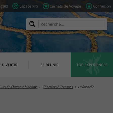
Espace Pro
Carnets de Voyage
Connexion
E DIVERTIR
SE RÉUNIR
TOP EXPÉRIENCES
Masquer la carte
duits de Charente Maritime
Chocolats / Caramels
La Rochelle