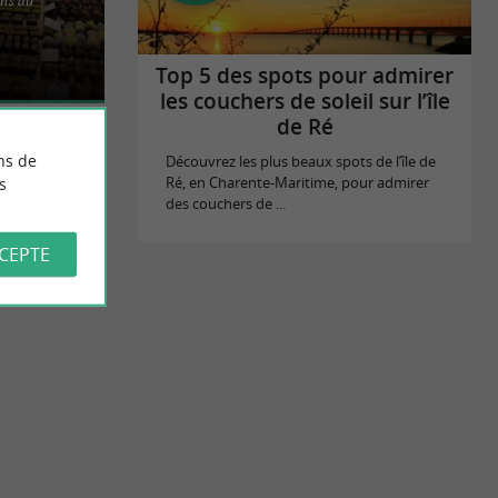
aire de
e enseigne
Top 5 des spots pour admirer
les couchers de soleil sur l’île
de Ré
ns de
Découvrez les plus beaux spots de l’île de
s
Ré, en Charente-Maritime, pour admirer
des couchers de ...
CCEPTE