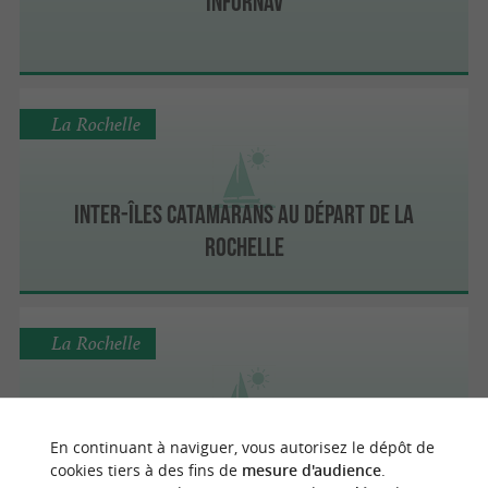
Infornav
La Rochelle
Inter-îles catamarans au départ de La
Rochelle
La Rochelle
KAPALOUEST
En continuant à naviguer, vous autorisez le dépôt de
cookies tiers à des fins de
mesure d'audience
.