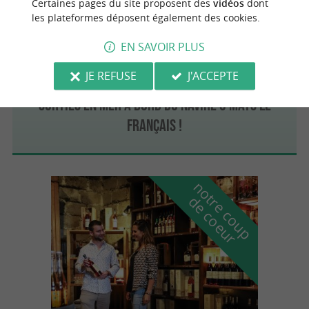
Certaines pages du site proposent des
vidéos
dont
les plateformes déposent également des cookies.
EN SAVOIR PLUS
La Rochelle
JE REFUSE
J'ACCEPTE
Sorties en mer à bord du navire 3 mâts Le
Français !
n
o
t
e
c
o
u
p
e
c
o
e
u
r
d
r