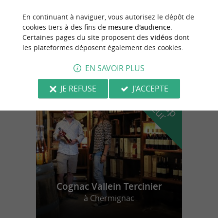
AWL Air Water Loisirs
En continuant à naviguer, vous autorisez le dépôt de
Pour un moment unique en jet ski ou
cookies tiers à des fins de
mesure d'audience
.
flyboard à La Rochelle
Certaines pages du site proposent des
vidéos
dont
les plateformes déposent également des cookies.
EN SAVOIR PLUS
n
o
t
e
c
o
u
p
e
c
o
e
u
JE REFUSE
J'ACCEPTE
r
d
r
Cognac Vallein Tercinier
à Chermignac