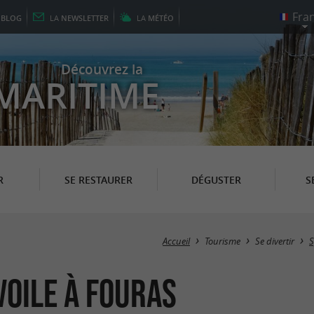
E
BLOG
LA
NEWSLETTER
LA
MÉTÉO
Découvrez la
MARITIME
R
SE RESTAURER
DÉGUSTER
S
Accueil
Tourisme
Se divertir
S
Voile à Fouras