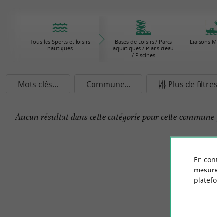
Tous les Sports et loisirs
Bases de Loisirs / Parcs
Liaisons M
nautiques
aquatiques / Plans d'eau
/ Piscines
Mots clés...
Commune...
Plus de filtre
Aucun résultat dans cette catégorie pour cette commune 
En cont
mesure
platef