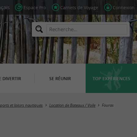
Espace Pro
Carnets de Voyage
Connexion
E DIVERTIR
SE RÉUNIR
TOP EXPÉRIENCES
Masquer la carte
ports et loisirs nautiques
Location de Bateaux / Voile
Fouras