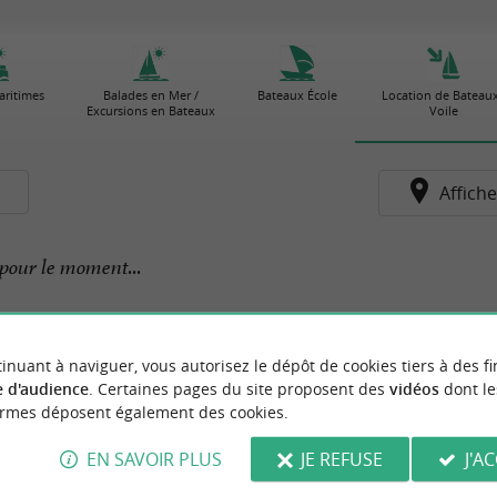
aritimes
Balades en Mer /
Bateaux École
Location de Bateaux
Excursions en Bateaux
Voile
s
Affiche
pour le moment...
inuant à naviguer, vous autorisez le dépôt de cookies tiers à des fi
 d'audience
. Certaines pages du site proposent des
vidéos
dont le
ormes déposent également des cookies.
EN SAVOIR PLUS
JE REFUSE
J'A