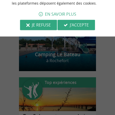
n
o
t
e
c
o
u
p
e
c
o
e
u
r
d
r
les plateformes déposent également des cookies.
EN SAVOIR PLUS
JE REFUSE
J'ACCEPTE
Camping Le Bateau
à Rochefort
Top expériences