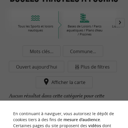
Tous les Sports et loisirs
Bases de Loisirs / Parcs
Liaisons M
nautiques
aquatiques / Plans d'eau
/ Piscines
Mots clés...
Commune...
Ouvert aujourd'hui
Plus de filtres
Afficher la carte
Aucun résultat dans cette catégorie pour cette
commune pour le moment...
En continuant à naviguer, vous autorisez le dépôt de
cookies tiers à des fins de
mesure d'audience
.
Certaines pages du site proposent des
vidéos
dont