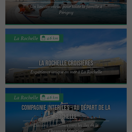
Un lieu convivial pour toute la famille à
Périgny
La Rochelle
4.6 km
La Rochelle Croisières
Expérience unique en mer à La Rochelle
La Rochelle
4.6 km
Compagnie interîles – Au départ de La
Rochelle
Liaisons maritimes vers les îles de la
Charente-Maritime