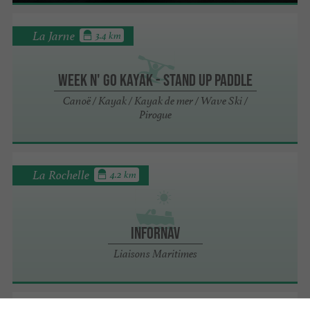
La Jarne
3.4 km
Week n' Go Kayak - Stand up Paddle
Canoë / Kayak / Kayak de mer / Wave Ski /
Pirogue
La Rochelle
4.2 km
Infornav
Liaisons Maritimes