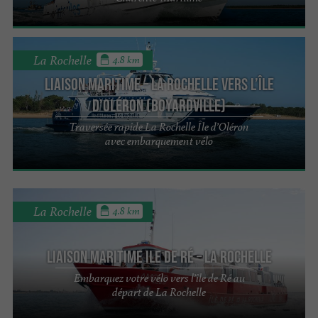
La Rochelle
4.8 km
LIAISON MARITIME – La Rochelle vers L’île
d’Oléron (Boyardville)
Traversée rapide La Rochelle Île d’Oléron
avec embarquement vélo
La Rochelle
4.8 km
Liaison Maritime Ile de Ré – La Rochelle
Embarquez votre vélo vers l’île de Ré au
départ de La Rochelle