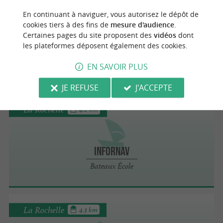
La Rochelle
4.2 km
En continuant à naviguer, vous autorisez le dépôt de
cookies tiers à des fins de
mesure d'audience
.
Certaines pages du site proposent des
vidéos
dont
Infornav
les plateformes déposent également des cookies.
Location de Bateaux à La Rochelle
EN SAVOIR PLUS
JE REFUSE
J'ACCEPTE
La Rochelle
4.2 km
Infornav
Bateaux École
La Rochelle
4.3 km