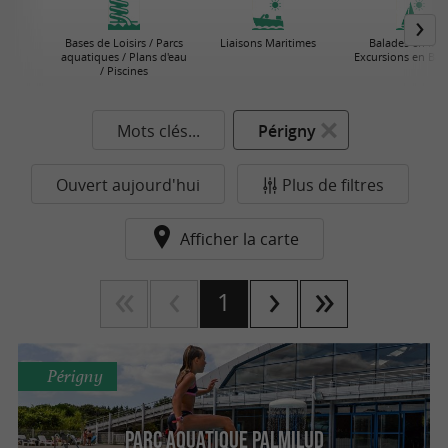
Bases de Loisirs / Parcs
Liaisons Maritimes
Balades en Mer
aquatiques / Plans d'eau
Excursions en Bat
/ Piscines
Mots clés...
Périgny
Ouvert aujourd'hui
Plus de filtres
Afficher la carte
1
Périgny
Parc Aquatique Palmilud