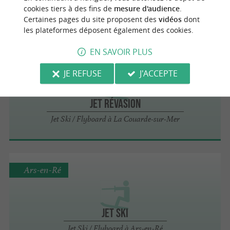
cookies tiers à des fins de
mesure d'audience
.
Ski Nautique / Wakeboard à Rivedoux-Plage
Certaines pages du site proposent des
vidéos
dont
les plateformes déposent également des cookies.
EN SAVOIR PLUS
La Couarde-sur-Mer
JE REFUSE
J'ACCEPTE
Jet Révasion
Jet Ski / Flyboard à La Couarde-sur-Mer
Ars-en-Ré
Jet Ski
Jet Ski / Flyboard à Ars-en-Ré