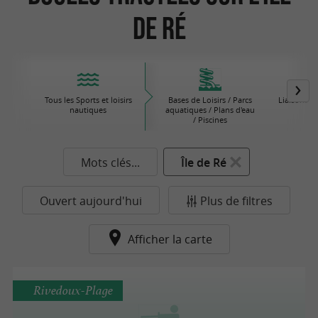
de Ré
Tous les Sports et loisirs
Bases de Loisirs / Parcs
Liaisons M
nautiques
aquatiques / Plans d'eau
/ Piscines
Mots clés...
Île de Ré
Ouvert aujourd'hui
Plus de filtres
Afficher la carte
Rivedoux-Plage