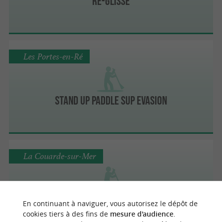
Ré-Glisse
Les Portes-en-Ré
Stand Up Paddle Sup Evasion
La Couarde-sur-Mer
Sup Evasion
En continuant à naviguer, vous autorisez le dépôt de
cookies tiers à des fins de
mesure d'audience
.