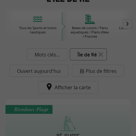
Tous les Sports et loisirs
Bases de Loisirs / Parcs
Liaisons M
nautiques
aquatiques / Plans d'eau
/ Piscines
Mots clés...
Île de Ré
Ouvert aujourd'hui
Plus de filtres
Afficher la carte
Rivedoux-Plage