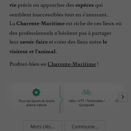
précis ou approcher des
qui
vie
espèces
semblent inaccessibles tout en s’amusant.
La
est riche de ces lieux où
Charente-Maritime
des professionnels n’hésitent pas à partager
leur
et créer des liens entre
savoir-faire
le
.
visiteur et l’animal
Profitez-bien en
!
Charente-Maritime
Tous les Sports et loisirs
Vélo / VTT / Trottinette /
Cheval / Â
pleine nature
Gyropode
Ca
Mots clés...
Commune...