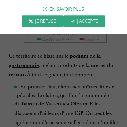
EN SAVOIR PLUS
JE REFUSE
J'ACCEPTE
Ce territoire se hisse sur le
podium de la
, mêlant produits de la
gastronomie
mer et du
. À tout seigneur, tout honneur !
terroir
En premier lieu, citons ses huîtres, fines et
spéciales de claires, qui font la renommée
du
. Elles
bassin de Marennes-Oléron
disposent d’ailleurs d’une
. On peut les
IGP
agrémenter d’une sauce à l’échalote, d’un filet