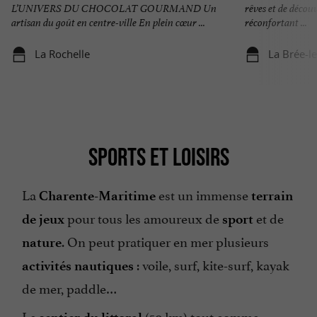
L’UNIVERS DU CHOCOLAT GOURMAND Un
rêves et de décou
artisan du goût en centre-ville En plein cœur ...
réconfortant ...
La Rochelle
La Brée-l
SPORTS ET LOISIRS
La
est un immense
Charente-Maritime
terrain
pour tous les amoureux de
et de
de jeux
sport
. On peut pratiquer en mer plusieurs
nature
: voile, surf, kite-surf, kayak
activités nautiques
de mer, paddle…
Le
(50 km) tout comme