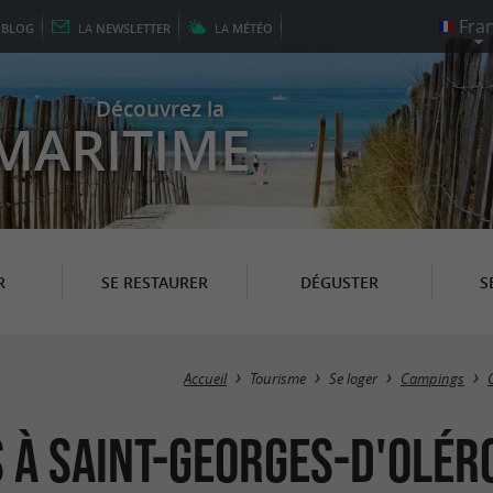
E
BLOG
LA
NEWSLETTER
LA
MÉTÉO
Découvrez la
MARITIME
R
SE RESTAURER
DÉGUSTER
S
Accueil
Tourisme
Se loger
Campings
 à Saint-Georges-d'Olér