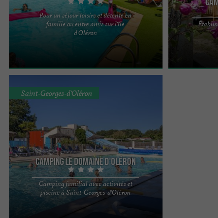
Cam
Pour un séjour loisirs et détente en
famille ou entre amis sur l'île
Établis
Venez séjourner sur l'île d'Oléron au Aloa
Le Camping Les
d'Oléron
Vacances - Camping 4 * Oléron Loisirs et goûter à
familial 5 étoil
la douceur de ...
ouest ...
Saint-Georges-d'Oléron
Camping Le Domaine d'Oléron
Camping familial avec activités et
Bienvenue à Saint Georges d’Oléron, sur l’ile la
piscine à Saint-Georges-d'Oléron
lumineuse ! Partez à la découverte de Saint
Georges ...