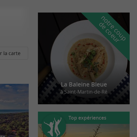
n
o
t
e
c
o
u
p
e
c
o
e
u
r
d
r
r la carte
La Baleine Bleue
à Saint-Martin-de-Ré
Top expériences