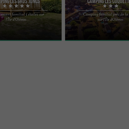
ping Les Gros Joncs
Camping Les Coquet
sement familial 5 étoiles sur
Camping familial près de la
 Gros Joncs est un établissement
Sur la côte ouest de l' Île d'Oléron, 
l'Île d'Oléron
sur l'Île dOléron
es de l' Île d'Oléron situé sur la côte
de la plage en accès direct par la du
travers la ...