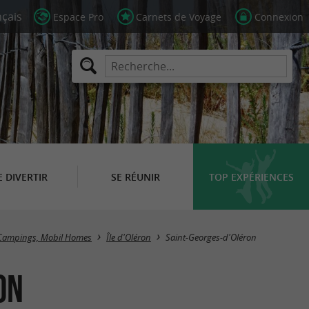
Espace Pro
Carnets de Voyage
Connexion
E DIVERTIR
SE RÉUNIR
TOP EXPÉRIENCES
Masquer la carte
Campings, Mobil Homes
Île d'Oléron
Saint-Georges-d'Oléron
on