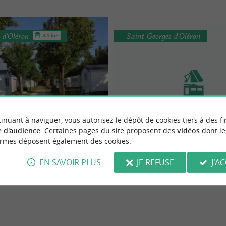
e-d'Oléron
Saint-Georges-d'Oléron
4.2 km
amping Le Prélong
inuant à naviguer, vous autorisez le dépôt de cookies tiers à des fi
Camping Municipal Les Sa
dez-vous dans un camping
 d'audience
. Certaines pages du site proposent des
vidéos
dont le
g s'engage dans une démarche
bragé au cœur d’Oléron
ormes déposent également des cookies.
 gestion des déchets. Tout au long
 nous ...
EN SAVOIR PLUS
JE REFUSE
J'A