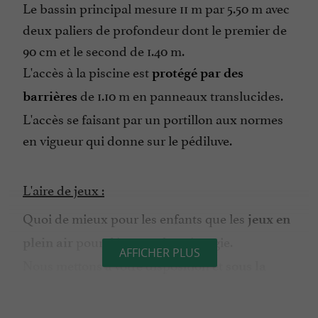
Le bassin principal mesure 11 m par 5.50 m avec
deux paliers de profondeur dont le premier de
90 cm et le second de 1.40 m.
L'accès à la piscine est
protégé par des
de 1.10 m en panneaux translucides.
barrières
L'accès se faisant par un portillon aux normes
en vigueur qui donne sur le pédiluve.
L'aire de jeux :
Quoi de mieux pour les enfants que les
jeux en
pour dépenser leur énergie.
plein air
AFFICHER PLUS
Nous mettons à votre disposition et
sous la
, une
responsabilité des parents
aire de jeux
pour enfants.
clôturée