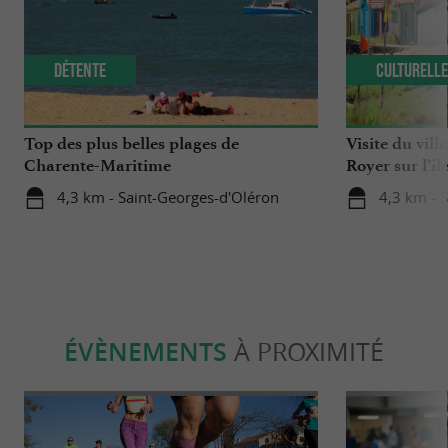
Détente
Culturell
Top des plus belles plages de
Visite du vill
Charente-Maritime
Royer sur l’îl
4,3 km - Saint-Georges-d'Oléron
4,3 km - 
ÉVÈNEMENTS
À PROXIMITÉ