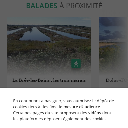
BALADES
À PROXIMITÉ
Les terrains de pétanque :
Une petite partie de pétanque ? Le camping
dispose de
.
plusieurs pistes
Nous vous proposons un service de billetterie.
Évitez les files d'attentes et/ou bénéficiez de
réductions pour :
La Brée-les-Bains : les trois marais
Dolus-d'Ol
Le zoo de la Palmyre
6,5 km - Saint-Georges-d'Oléron
10,2 km
Les croisières Inter’Iles
En continuant à naviguer, vous autorisez le dépôt de
cookies tiers à des fins de
mesure d'audience
.
La Cité de l'Huître
Certaines pages du site proposent des
vidéos
dont
les plateformes déposent également des cookies.