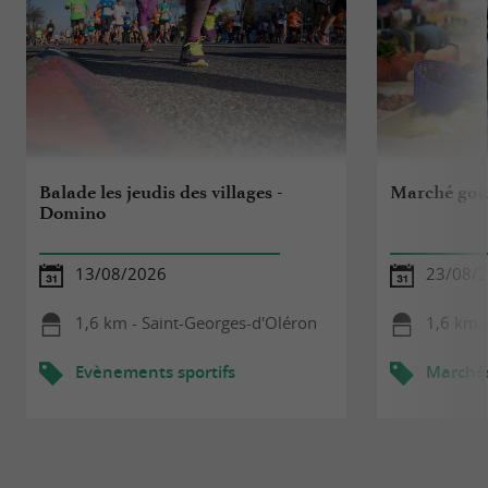
Balade les jeudis des villages -
Marché go
Domino
13/08/2026
23/08/
1,6 km - Saint-Georges-d'Oléron
1,6 km 
Evènements sportifs
Marché