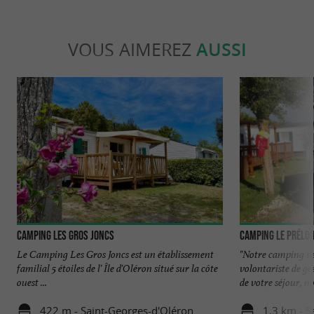
VOUS AIMEREZ
AUSSI
Camping Les Gros Joncs
Camping Le Prélo
Le Camping Les Gros Joncs est un établissement
"Notre camping s
familial 5 étoiles de l' Île d'Oléron situé sur la côte
volontariste de ge
ouest ...
de votre séjour, nou
422 m - Saint-Georges-d'Oléron
1,3 km - S