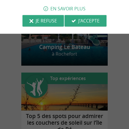
EN SAVOIR PLUS
JE REFUSE
J'ACCEPTE
Camping Le Bateau
à Rochefort
Top expériences
Top 5 des spots pour admirer
les couchers de soleil sur l’île