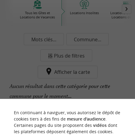
Tous les Gîtes et
Locations Insolites
Locations de Pre
Locations de Vacances
Locations de 
Mots clés...
Commune...
Plus de filtres
Afficher la carte
Aucun résultat dans cette catégorie pour cette
commune pour le moment...
En continuant à naviguer, vous autorisez le dépôt de
n
o
t
e
c
o
u
p
e
c
o
e
u
cookies tiers à des fins de
mesure d'audience
.
r
d
r
Certaines pages du site proposent des
vidéos
dont
les plateformes déposent également des cookies.