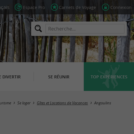
Espace Pro
Carnets de Voyage
Connexion
E DIVERTIR
SE RÉUNIR
TOP EXPÉRIENCES
Masquer la carte
urisme
Se loger
Gîtes et Locations de Vacances
Angoulins