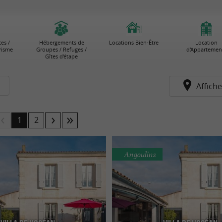
es /
Hébergements de
Locations Bien-Être
Location
risme
Groupes / Refuges /
d'Appartemen
Gîtes d'étape
Affiche
1
2
Angoulins