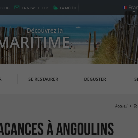
E
BLOG
LA
NEWSLETTER
LA
MÉTÉO
Découvrez la
MARITIME
R
SE RESTAURER
DÉGUSTER
S
Accueil
To
Vacances à Angoulins