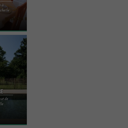
e à
il familial,
chelle
 de La
re
aut de
-SUR-MER,
le
tation de