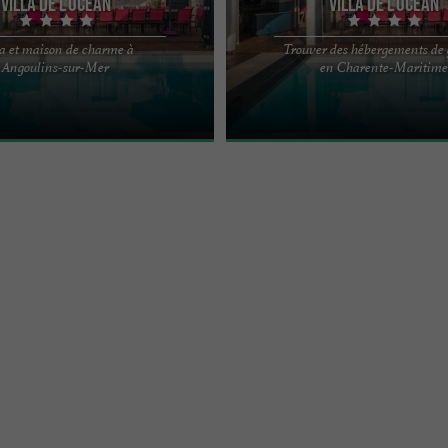
Villa de l'Océan
Villa de l'Océan
la et maison de charme à
Trouver des hébergements de
an" : chaleureux ensemble Villa
"Villa de l'Océan" : chaleureux ensem
Angoulins-sur-Mer
en Charente-Maritime
on de charme Très bel ensemble
stylée et maison de charme Très be
nt 1 ...
classé comprenant 1 ...