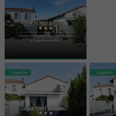
Le Petit Port du Loiron
Dormir à plusieurs dans une maison
Jolie petite maison pleine de charme en centre-
à Angoulins-sur-Mer
village avec confort et bien-être Le Petit Port du
Loiron, petite ...
Angoulins
Angoulins
La Pointe du Chay