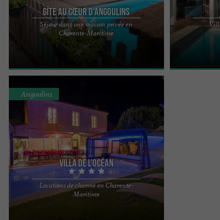
Gîte au cœur d'Angoulins
Séjour dans une maison privée en
Vil
Maison 50m2, centre bourg à Angoulins-sur-Mer,
"Villa de l'Océ
Charente-Maritime
au calme, pas de passage voiture, 2 grandes
stylée et mais
chambres avec armoires, ...
classé comprena
Angoulins
Villa de l'Océan
Locations de charme en Charente-
"Villa de l'Océan" : chaleureux ensemble Villa
Maritime
stylée et maison de charme Très bel ensemble
classé comprenant 1 ...