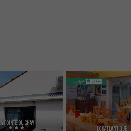
Aytré
2.6 km
La Pointe du Chay
Locatlantique