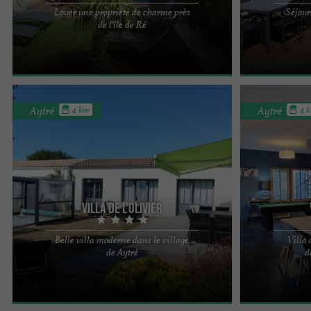
Louer une propriété de charme près
Séjour
Charme et bien être proche La Rochelle, Ile de Ré,
Charme et bien 
de l'île de Ré
Oléron, Aix, Madame, Fouras Située dans une
Oléron, Aix, M
propriété ...
propriété ...
Aytré
Aytré
4 km
4 
Villa de l'Olivier
Belle villa moderne dans le village
Villa 
Située à proximité de l'océan dans le village de
Située à proxim
de Aytré
d
Aytré, cette très belle villa moderne accueille 8-9
Aytré, cette tr
personnes ...
personnes ...