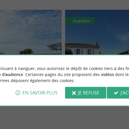
Angoulins
Villa 1893
Le Petit Port du Loi
inuant à naviguer, vous autorisez le dépôt de cookies tiers à des fi
ur de groupe en Charente-
Maison de charme en centre
 d'audience
. Certaines pages du site proposent des
vidéos
dont le
Très belle ancienne propriété
Jolie petite maison pleine de charme
Maritime
d'Angoulins-sur-Mer
ormes déposent également des cookies.
 caractère rénovée Très belle
village avec confort et bien-être Le P
taise ...
Loiron, petite ...
EN SAVOIR PLUS
JE REFUSE
J'A