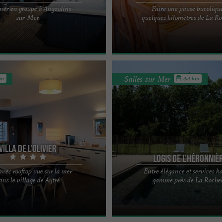
ner en groupe à Angoulins-
Faire une pause bucoliqu
être proche La Rochelle, Ile de Ré,
Locatlantique est une maison à l’accue
sur-Mer
quelques kilomètres de La Ro
adame, Fouras Située dans une
située à environ 4 kms du Vieux Port
Rochelle et du ...
Salles-sur-Mer
km
4.4 km
Villa de l'Olivier
Logis de l'héronniè
avec rooftop vue sur la mer
Entre élégance et services h
ité de l'océan dans le village de
LE LOGIS DE L’HÉRONIÈRE À SALLES
ans le village de Aytré
gamme près de La Rochel
ès belle villa moderne accueille 8-9
AUX PORTES DE LA ROCHELLE Présen
l’établissement Situé ...