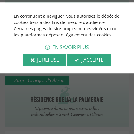
En continuant à naviguer, vous autorisez le dépôt de
Saint-Georges-d'Oléron
cookies tiers à des fins de
mesure d'audience
.
Certaines pages du site proposent des
vidéos
dont
les plateformes déposent également des cookies.
Le Clos Aziyade
EN SAVOIR PLUS
JE REFUSE
J'ACCEPTE
Saint-Georges-d'Oléron
Résidence Goélia La Palmeraie
Séjournez dans de spacieuses villas
individuelles à Saint-Georges-d'Oléron