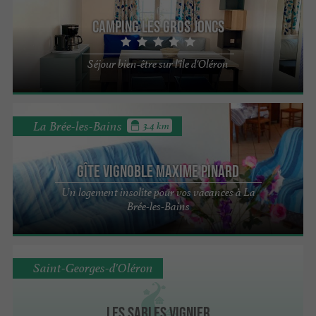
Camping Les Gros Joncs
Séjour bien-être sur l'île d'Oléron
La Brée-les-Bains
3.4 km
Gîte Vignoble Maxime Pinard
Un logement insolite pour vos vacances à La
Brée-les-Bains
Saint-Georges-d'Oléron
Les Sables Vignier